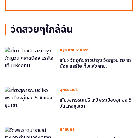
วัดสวยๆใกล้ฉัน
กรุงเทพมหานครฯ
เที่ยว วัดอุภัยราชบำรุง วัดญวน ตลาด
น้อย แรร์ไอเท็มแห่งกทม.
สุพรรณบุรี
เที่ยวสุพรรณบุรี ไหว้พระเมืองอู่ทอง 5
วัดแห่งขุนเขา
สกลนคร