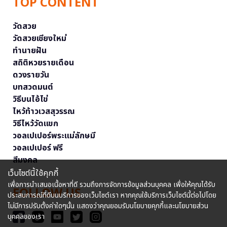
TOP CONTENT
วัดสวย
วัดสวยเชียงใหม่
ทำนายฝัน
สถิติหวยรายเดือน
ดวงรายวัน
บทสวดมนต์
วิธีบนไอ้ไข่
ไหว้ท้าวเวสสุวรรณ
วิธีไหว้วัดแขก
วอลเปเปอร์พระแม่ลักษมี
วอลเปเปอร์ ฟรี
สีมงคล
เว็บไซต์นี้ใช้คุกกี้
เพื่อการนำเสนอเนื้อหาที่ดี รวมถึงการจัดการข้อมูลส่วนบุคคล เพื่อให้คุณได้รับ
FOLLOW US
ประสบการณ์ที่ดีบนบริการของเว็บไซต์เรา หากคุณใช้บริการเว็บไซต์นี้ต่อไปโดย
ไม่มีการปรับตั้งค่าใดๆนั้น แสดงว่าคุณยอมรับนโยบายคุกกี้และนโยบายส่วน
บุคคลของเรา