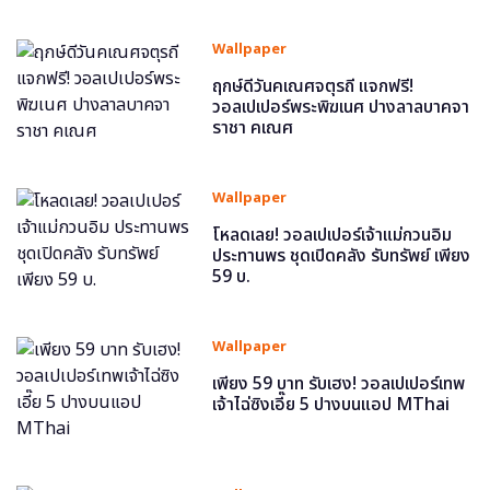
Wallpaper
ฤกษ์ดีวันคเณศจตุรถี แจกฟรี!
วอลเปเปอร์พระพิฆเนศ ปางลาลบาคจา
ราชา คเณศ
Wallpaper
โหลดเลย! วอลเปเปอร์เจ้าแม่กวนอิม
ประทานพร ชุดเปิดคลัง รับทรัพย์ เพียง
59 บ.
Wallpaper
เพียง 59 บาท รับเฮง! วอลเปเปอร์เทพ
เจ้าไฉ่ซิงเอี๊ย 5 ปางบนแอป MThai