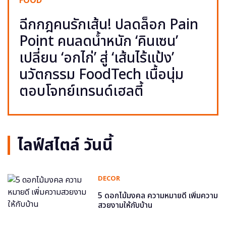
FOOD
ฉีกกฎคนรักเส้น! ปลดล็อก Pain
Point คนลดน้ำหนัก ‘คินเซน’
เปลี่ยน ‘อกไก่’ สู่ ‘เส้นไร้แป้ง’
นวัตกรรม FoodTech เนื้อนุ่ม
ตอบโจทย์เทรนด์เฮลตี้
ไลฟ์สไตล์ วันนี้
DECOR
5 ดอกไม้มงคล ความหมายดี เพิ่มความ
สวยงามให้กับบ้าน