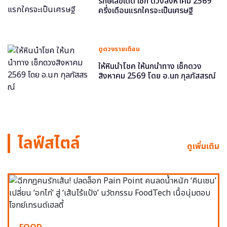
รักษ์เลขเด็ด เช็ก ดวงสิงหาคม 2569
ครึ่งเดือนแรกใครจะเป็นเศรษฐี
ดูดวงรายเดือน
ให้หินนำโชค ให้นกนำทาง เช็กดวง
สิงหาคม 2569 โดย อ.นก กุลภัสสรณ์
ไลฟ์สไตล์
ดูเพิ่มเติม