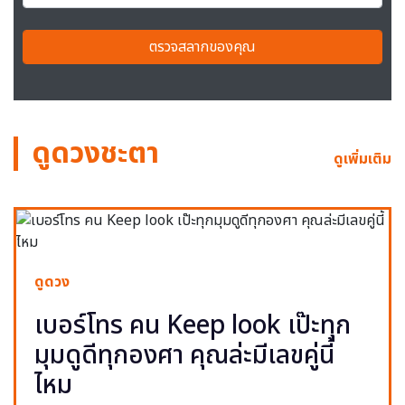
ตรวจสลากของคุณ
ดูดวงชะตา
ดูเพิ่มเติม
ดูดวง
เบอร์โทร คน Keep look เป๊ะทุก
มุมดูดีทุกองศา คุณล่ะมีเลขคู่นี้
ไหม