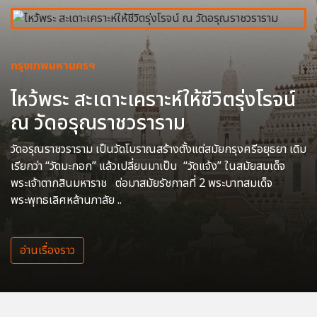
กรุงเทพมหานครฯ
ไหว้พระ สะเดาะเคราะห์ให้ชีวิตรุ่งโรจน์
ณ วัดอรุณราชวราราม
วัดอรุณราชวราราม เป็นวัดโบราณสร้างตั้งแต่สมัยกรุงศรีอยุธยา เดิม
เรียกว่า “วัดมะกอก” แล้วเปลี่ยนมาเป็น “วัดแจ้ง” ในสมัยสมเด็จ
พระเจ้าตากสินมหาราช ต่อมาสมัยรัชกาลที่ 2 พระบาทสมเด็จ
พระพุทธเลิศหล้านภาลัย ..
อ่านเรื่องราว