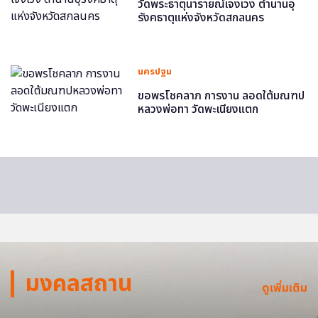
วัดพระธาตุนารายณ์เจงเวง ตำนานอุ
รังคธาตุแห่งจังหวัดสกลนคร
นครปฐม
ขอพรโชคลาภ การงาน ลอดใต้มณฑป
หลวงพ่อทา วัดพะเนียงแตก
มงคลสถาน
ดูเพิ่มเติม