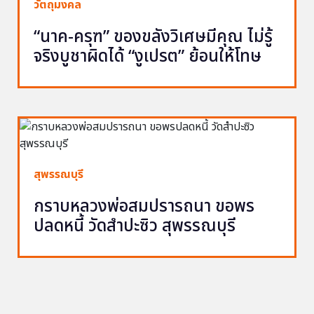
วัตถุมงคล
“นาค-ครุฑ” ของขลังวิเศษมีคุณ ไม่รู้
จริงบูชาผิดได้ “งูเปรต” ย้อนให้โทษ
สุพรรณบุรี
กราบหลวงพ่อสมปรารถนา ขอพร
ปลดหนี้ วัดสำปะซิว สุพรรณบุรี