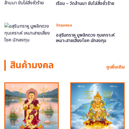
เรือน – วัดล้านนา ขับไล่สิ่งชั่วร้าย
วัตถุมงคล
อสุรินทราหู มูพลิกดวง ทุบเคราะห์
เหมาะสายเสี่ยงโชค นักลงทุน
สินค้ามงคล
ดูเพิ่มเติม