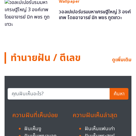
Wallpaper
วอลเปเปอร์บรมมหาเศรษฐีใหญ่ 3 องค์
เทพ โดยอาจารย์ มิก พชร ทูตเทวะ
ทำนายฝัน / ตีเลข
ดูเพิ่มเติม
ค้นหา
ความฝันที่เห็นบ่อย
ความฝันเห็นล่าสุด
ฝันเห็นงู
ฝันเห็นแฟนเก่า
ฝันเห็นพญานาค
ฝันเห็นพระสงฆ์