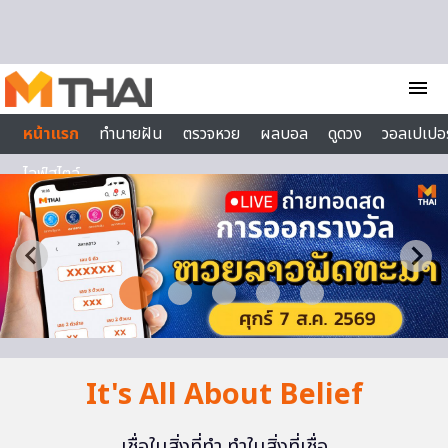
Skip to content
menu
หน้าแรก
ทำนายฝัน
ตรวจหวย
ผลบอล
ดูดวง
วอลเปเปอร
ไลฟ์สไตล์
It's All About Belief
เชื่อในสิ่งที่ทำ ทำในสิ่งที่เชื่อ