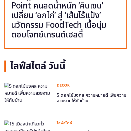
Point คนลดน้ำหนัก ‘คินเซน’
เปลี่ยน ‘อกไก่’ สู่ ‘เส้นไร้แป้ง’
นวัตกรรม FoodTech เนื้อนุ่ม
ตอบโจทย์เทรนด์เฮลตี้
ไลฟ์สไตล์ วันนี้
DECOR
5 ดอกไม้มงคล ความหมายดี เพิ่มความ
สวยงามให้กับบ้าน
ไลฟ์สไตล์