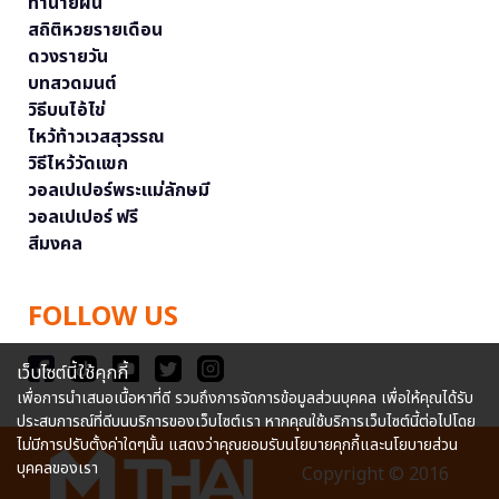
ทำนายฝัน
สถิติหวยรายเดือน
ดวงรายวัน
บทสวดมนต์
วิธีบนไอ้ไข่
ไหว้ท้าวเวสสุวรรณ
วิธีไหว้วัดแขก
วอลเปเปอร์พระแม่ลักษมี
วอลเปเปอร์ ฟรี
สีมงคล
FOLLOW US
เว็บไซต์นี้ใช้คุกกี้
เพื่อการนำเสนอเนื้อหาที่ดี รวมถึงการจัดการข้อมูลส่วนบุคคล เพื่อให้คุณได้รับ
ประสบการณ์ที่ดีบนบริการของเว็บไซต์เรา หากคุณใช้บริการเว็บไซต์นี้ต่อไปโดย
ไม่มีการปรับตั้งค่าใดๆนั้น แสดงว่าคุณยอมรับนโยบายคุกกี้และนโยบายส่วน
บุคคลของเรา
Copyright © 2016