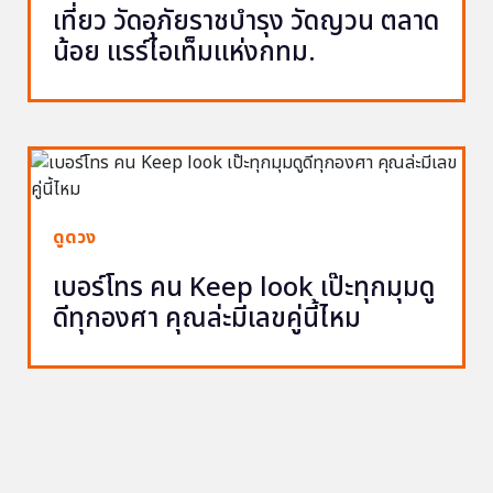
เที่ยว วัดอุภัยราชบำรุง วัดญวน ตลาด
น้อย แรร์ไอเท็มแห่งกทม.
ดูดวง
เบอร์โทร คน Keep look เป๊ะทุกมุมดู
ดีทุกองศา คุณล่ะมีเลขคู่นี้ไหม