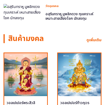
วัตถุมงคล
อสุรินทราหู มูพลิกดวง ทุบเคราะห์
เหมาะสายเสี่ยงโชค นักลงทุน
สินค้ามงคล
ดูเพิ่มเติม
วอลเปเปอร์พระสีวลี
วอลเปเปอร์ท้าวกุเวร