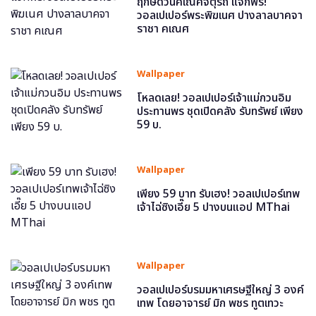
ฤกษ์ดีวันคเณศจตุรถี แจกฟรี!
วอลเปเปอร์พระพิฆเนศ ปางลาลบาคจา
ราชา คเณศ
Wallpaper
โหลดเลย! วอลเปเปอร์เจ้าแม่กวนอิม
ประทานพร ชุดเปิดคลัง รับทรัพย์ เพียง
59 บ.
Wallpaper
เพียง 59 บาท รับเฮง! วอลเปเปอร์เทพ
เจ้าไฉ่ซิงเอี๊ย 5 ปางบนแอป MThai
Wallpaper
วอลเปเปอร์บรมมหาเศรษฐีใหญ่ 3 องค์
เทพ โดยอาจารย์ มิก พชร ทูตเทวะ