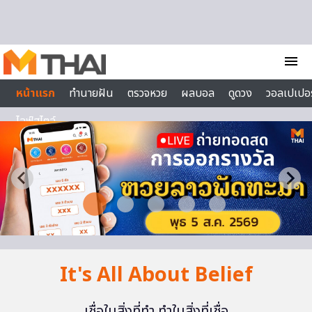
Skip to content
menu
หน้าแรก
ทำนายฝัน
ตรวจหวย
ผลบอล
ดูดวง
วอลเปเปอร
ไลฟ์สไตล์
It's All About Belief
เชื่อในสิ่งที่ทำ ทำในสิ่งที่เชื่อ