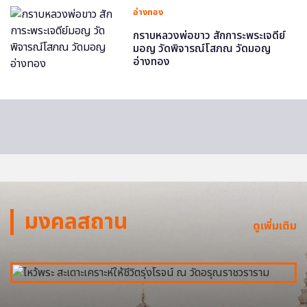
อ่างทอง
กราบหลวงพ่อขาว สักการะพระเจดีย์
มอญ วัดพิจารณ์โสภณ วัดมอญ
อ่างทอง
มงคลสถาน
ดูเพิ่มเติม