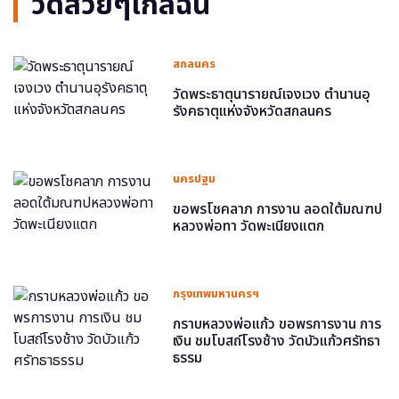
วัดสวยๆใกล้ฉัน
สกลนคร
วัดพระธาตุนารายณ์เจงเวง ตำนานอุ
รังคธาตุแห่งจังหวัดสกลนคร
นครปฐม
ขอพรโชคลาภ การงาน ลอดใต้มณฑป
หลวงพ่อทา วัดพะเนียงแตก
กรุงเทพมหานครฯ
กราบหลวงพ่อแก้ว ขอพรการงาน การ
เงิน ชมโบสถ์โรงช้าง วัดบัวแก้วศรัทธา
ธรรม