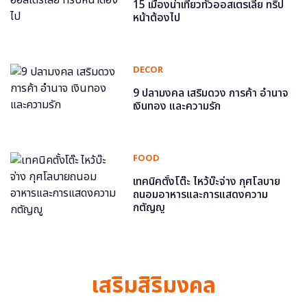
15 เมืองน่าเที่ยวทั่วออสเตรเลีย ทริป
หน้าต้องไป
DECOR
9 ปลามงคล เสริมดวง การค้า อำนาจ
เงินทอง และความรัก
FOOD
เทคนิคตั้งโต๊ะ ไหว้บ๊ะจ่าง กุศโลบาย
ถนอมอาหารและการแสดงความ
กตัญญู
เสริมสิริมงคล