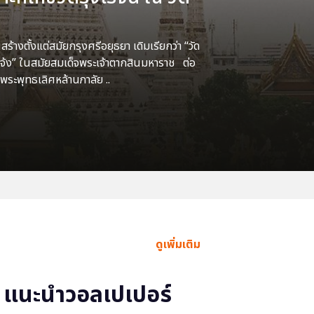
้างตั้งแต่สมัยกรุงศรีอยุธยา เดิมเรียกว่า “วัด
แจ้ง” ในสมัยสมเด็จพระเจ้าตากสินมหาราช ต่อ
พระพุทธเลิศหล้านภาลัย ..
ดูเพิ่มเติม
แนะนำวอลเปเปอร์