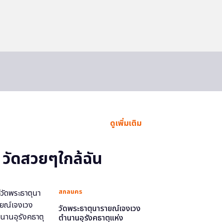
ดูเพิ่มเติม
วัดสวยๆใกล้ฉัน
สกลนคร
วัดพระธาตุนารายณ์เจงเวง
ตำนานอุรังคธาตุแห่ง