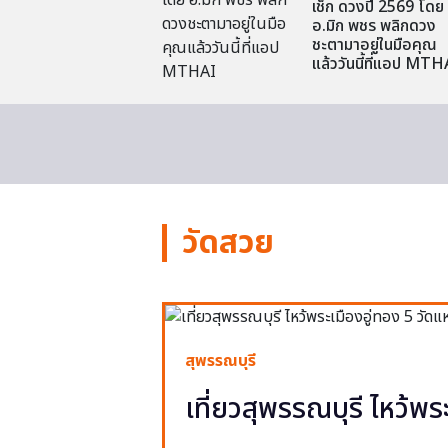
เช็ก ดวงปี 2569 โดย
อ.มิก พชร พลิกดวง
ชะตามาอยู่ในมือคุณ
แล้ววันนี้ที่แอป MTH
วัดสวย
สุพรรณบุรี
เที่ยวสุพรรณบุรี ไหว้พร