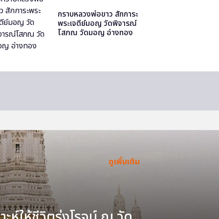
กราบหลวงพ่อขาว สักการะ
พระเจดีย์มอญ วัดพิจารณ์
โสภณ วัดมอญ อ่างทอง
ดูเพิ่มเติม
ะห์ให้ชีวิตรุ่งโรจน์ ณ วัด