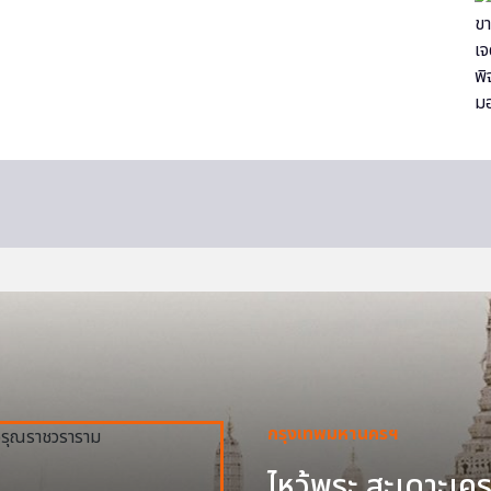
กรุงเทพมหานครฯ
ไหว้พระ สะเดาะเครา