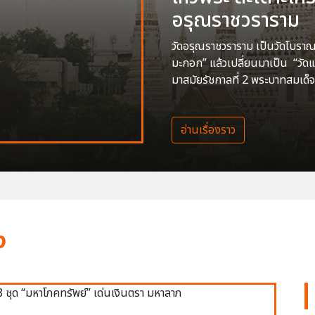
อรุณราชวราราม
วัดอรุณราชวราราม เป็นวัดโบราณสร
มะกอก” แล้วเปลี่ยนมาเป็น “วัด
มาสมัยรัชกาลที่ 2 พระบาทสมเด็จ
อ่านเรื่องราว
ง