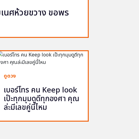
ิฆเนศห้วยขวาง ขอพร
จ
ดูดวง
เบอร์โทร คน Keep look
เป๊ะทุกมุมดูดีทุกองศา คุณ
ล่ะมีเลขคู่นี้ไหม