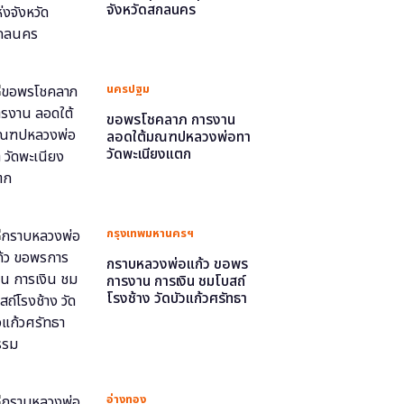
จังหวัดสกลนคร
นครปฐม
ขอพรโชคลาภ การงาน
ลอดใต้มณฑปหลวงพ่อทา
วัดพะเนียงแตก
กรุงเทพมหานครฯ
กราบหลวงพ่อแก้ว ขอพร
การงาน การเงิน ชมโบสถ์
โรงช้าง วัดบัวแก้วศรัทธา
ธรรม
อ่างทอง