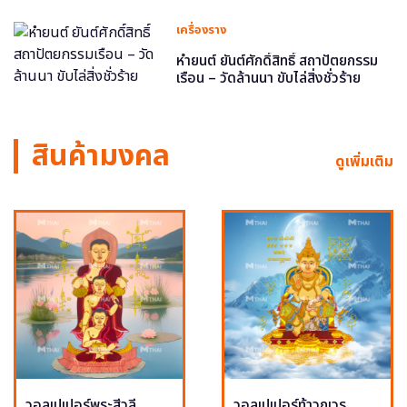
เครื่องราง
หำยนต์ ยันต์ศักดิ์สิทธิ์ สถาปัตยกรรม
เรือน – วัดล้านนา ขับไล่สิ่งชั่วร้าย
สินค้ามงคล
ดูเพิ่มเติม
วอลเปเปอร์พระสีวลี
วอลเปเปอร์ท้าวกุเวร