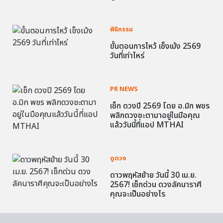
พิธีกรรม
ขั้นตอนการไหว้ เช็งเม้ง 2569
วันที่เท่าไหร่
PR NEWS
เช็ก ดวงปี 2569 โดย อ.มิก พชร
พลิกดวงชะตามาอยู่ในมือคุณ
แล้ววันนี้ที่แอป MTHAI
ดูดวง
ดาวพฤหัสย้าย วันนี้ 30 เม.ย.
2567! เช็กด่วน ดวงลัคนาราศี
คุณจะเป็นอย่างไร