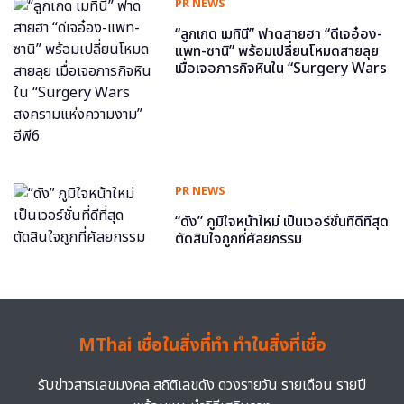
PR NEWS
“ลูกเกด เมทินี” ฟาดสายฮา “ดีเจอ๋อง-
แพท-ซานิ” พร้อมเปลี่ยนโหมดสายลุย
เมื่อเจอภารกิจหินใน “Surgery Wars
สงครามแห่งความงาม” อีพี6
PR NEWS
“ดัง” ภูมิใจหน้าใหม่ เป็นเวอร์ชั่นที่ดีที่สุด
ตัดสินใจถูกที่ศัลยกรรม
MThai เชื่อในสิ่งที่ทำ ทำในสิ่งที่เชื่อ
รับข่าวสารเลขมงคล สถิติเลขดัง ดวงรายวัน รายเดือน รายปี