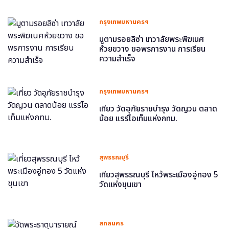
กรุงเทพมหานครฯ
มูตามรอยลิซ่า เทวาลัยพระพิฆเนศ
ห้วยขวาง ขอพรการงาน การเรียน
ความสำเร็จ
กรุงเทพมหานครฯ
เที่ยว วัดอุภัยราชบำรุง วัดญวน ตลาด
น้อย แรร์ไอเท็มแห่งกทม.
สุพรรณบุรี
เที่ยวสุพรรณบุรี ไหว้พระเมืองอู่ทอง 5
วัดแห่งขุนเขา
สกลนคร