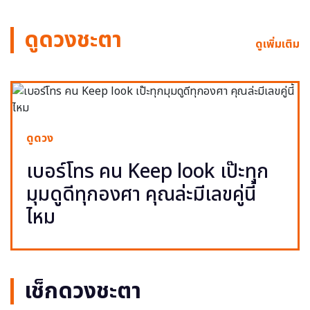
ดูดวงชะตา
ดูเพิ่มเติม
ดูดวง
เบอร์โทร คน Keep look เป๊ะทุก
มุมดูดีทุกองศา คุณล่ะมีเลขคู่นี้
ไหม
เช็กดวงชะตา