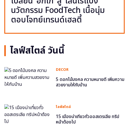
เปลี่ยน ‘อกไก่’ สู่ ‘เส้นไร้แป้ง’
นวัตกรรม FoodTech เนื้อนุ่ม
ตอบโจทย์เทรนด์เฮลตี้
ไลฟ์สไตล์ วันนี้
DECOR
5 ดอกไม้มงคล ความหมายดี เพิ่มความ
สวยงามให้กับบ้าน
ไลฟ์สไตล์
15 เมืองน่าเที่ยวทั่วออสเตรเลีย ทริป
หน้าต้องไป