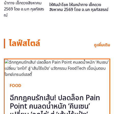
ให้หินนำโชค ให้นกนำทาง เช็กดวง
สิงหาคม 2569 โดย อ.นก กุลภัสสรณ์
ไลฟ์สไตล์
ดูเพิ่มเติม
FOOD
ฉีกกฎคนรักเส้น! ปลดล็อก Pain
Point คนลดน้ำหนัก ‘คินเซน’