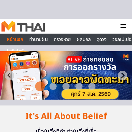
Skip to content
menu
หน้าแรก
ทำนายฝัน
ตรวจหวย
ผลบอล
ดูดวง
วอลเปเปอร
ไลฟ์สไตล์
It's All About Belief
เชื่อในสิ่งที่ทำ ทำในสิ่งที่เชื่อ