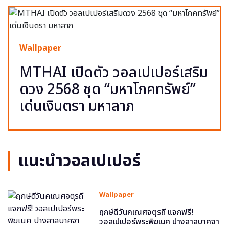
Wallpaper
MTHAI เปิดตัว วอลเปเปอร์เสริม
ดวง 2568 ชุด “มหาโภคทรัพย์”
เด่นเงินตรา มหาลาภ
แนะนำวอลเปเปอร์
Wallpaper
ฤกษ์ดีวันคเณศจตุรถี แจกฟรี!
วอลเปเปอร์พระพิฆเนศ ปางลาลบาคจา