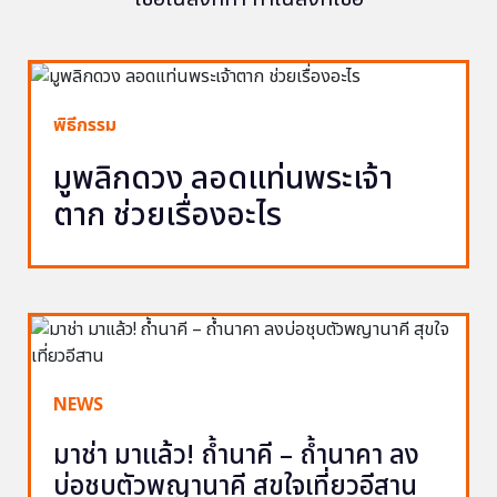
พิธีกรรม
มูพลิกดวง ลอดแท่นพระเจ้า
ตาก ช่วยเรื่องอะไร
NEWS
มาช่า มาแล้ว! ถ้ำนาคี – ถ้ำนาคา ลง
บ่อชุบตัวพญานาคี สุขใจเที่ยวอีสาน