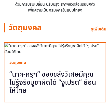
ด้วยการปรับเปลี่ยน ปรับปรุง สภาพแวดล้อมรอบๆตัว
เพื่อความเป็นศิริมงคลในแบบไทยๆ
วัตถุมงคล
ดูเพิ่มเติม
วัตถุมงคล
“นาค-ครุฑ” ของขลังวิเศษมีคุณ
ไม่รู้จริงบูชาผิดได้ “งูเปรต” ย้อน
ให้โทษ