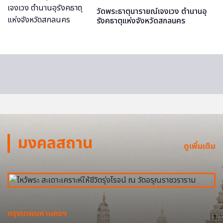
วัดพระธาตุนารายณ์เจงเวง ตำนานอุ
รังคธาตุแห่งจังหวัดสกลนคร
มงคลสถาน
ดูเพิ่มเติม
กรุงเทพมหานครฯ