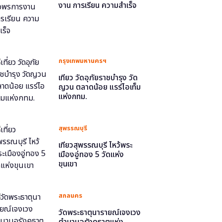
งาน การเรียน ความสำเร็จ
กรุงเทพมหานครฯ
เที่ยว วัดอุภัยราชบำรุง วัด
ญวน ตลาดน้อย แรร์ไอเท็ม
แห่งกทม.
สุพรรณบุรี
เที่ยวสุพรรณบุรี ไหว้พระ
เมืองอู่ทอง 5 วัดแห่ง
ขุนเขา
สกลนคร
วัดพระธาตุนารายณ์เจงเวง
ตำนานอุรังคธาตุแห่ง