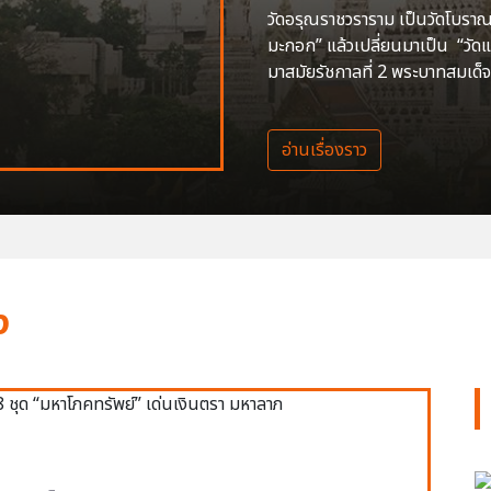
วัดอรุณราชวราราม เป็นวัดโบราณสร
มะกอก” แล้วเปลี่ยนมาเป็น “วัด
มาสมัยรัชกาลที่ 2 พระบาทสมเด็จ
อ่านเรื่องราว
ง