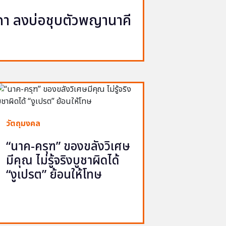
นาคา ลงบ่อชุบตัวพญานาคี
วัตถุมงคล
“นาค-ครุฑ” ของขลังวิเศษ
มีคุณ ไม่รู้จริงบูชาผิดได้
“งูเปรต” ย้อนให้โทษ