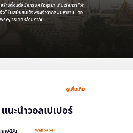
้างตั้งแต่สมัยกรุงศรีอยุธยา เดิมเรียกว่า “วัด
แจ้ง” ในสมัยสมเด็จพระเจ้าตากสินมหาราช ต่อ
พระพุทธเลิศหล้านภาลัย ..
ดูเพิ่มเติม
แนะนำวอลเปเปอร์
Wallpaper