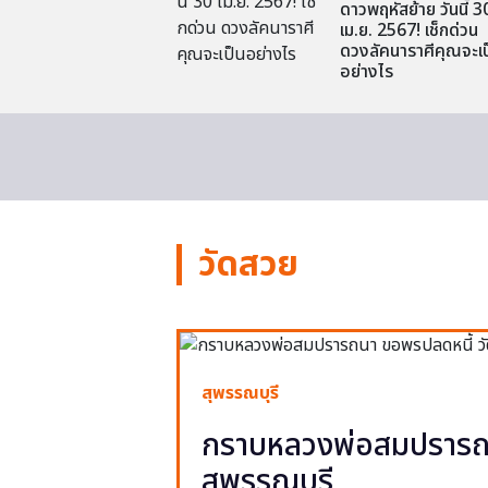
ดาวพฤหัสย้าย วันนี้ 3
เม.ย. 2567! เช็กด่วน
ดวงลัคนาราศีคุณจะเป
อย่างไร
วัดสวย
สุพรรณบุรี
กราบหลวงพ่อสมปรารถน
สุพรรณบุรี