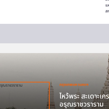
กรุงเทพมหานครฯ
ไหว้พระ สะเดาะเครา
อรุณราชวราราม