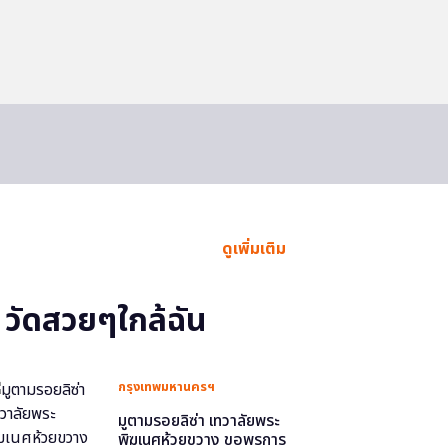
ดูเพิ่มเติม
วัดสวยๆใกล้ฉัน
กรุงเทพมหานครฯ
มูตามรอยลิซ่า เทวาลัยพระ
พิฆเนศห้วยขวาง ขอพรการ