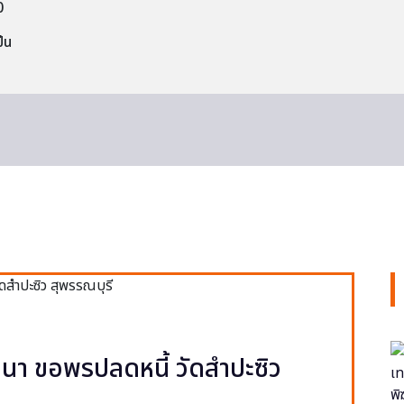
0
็น
า ขอพรปลดหนี้ วัดสำปะซิว