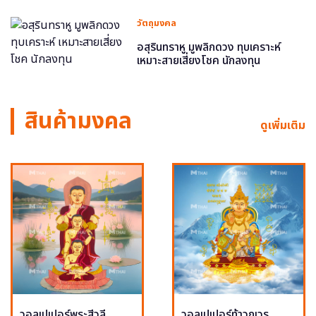
วัตถุมงคล
อสุรินทราหู มูพลิกดวง ทุบเคราะห์
เหมาะสายเสี่ยงโชค นักลงทุน
สินค้ามงคล
ดูเพิ่มเติม
วอลเปเปอร์พระสีวลี
วอลเปเปอร์ท้าวกุเวร