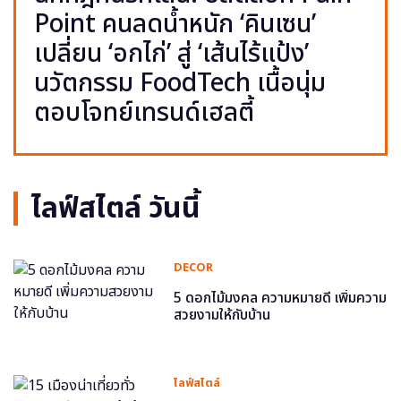
Point คนลดน้ำหนัก ‘คินเซน’
เปลี่ยน ‘อกไก่’ สู่ ‘เส้นไร้แป้ง’
นวัตกรรม FoodTech เนื้อนุ่ม
ตอบโจทย์เทรนด์เฮลตี้
ไลฟ์สไตล์ วันนี้
DECOR
5 ดอกไม้มงคล ความหมายดี เพิ่มความ
สวยงามให้กับบ้าน
ไลฟ์สไตล์