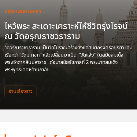
กรุงเทพมหานครฯ
ไหว้พระ สะเดาะเคราะห์ให้ชีวิตรุ่งโรจน์
ณ วัดอรุณราชวราราม
วัดอรุณราชวราราม เป็นวัดโบราณสร้างตั้งแต่สมัยกรุงศรีอยุธยา เดิม
เรียกว่า “วัดมะกอก” แล้วเปลี่ยนมาเป็น “วัดแจ้ง” ในสมัยสมเด็จ
พระเจ้าตากสินมหาราช ต่อมาสมัยรัชกาลที่ 2 พระบาทสมเด็จ
พระพุทธเลิศหล้านภาลัย ..
อ่านเรื่องราว