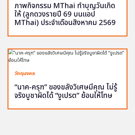
ภาพกิจกรรม MThai ทำบุญวันเกิด
ให้ (ลูกดวงรายปี 69 บนแอป
MThai) ประจำเดือนสิงหาคม 2569
วัตถุมงคล
“นาค-ครุฑ” ของขลังวิเศษมีคุณ ไม่รู้
จริงบูชาผิดได้ “งูเปรต” ย้อนให้โทษ