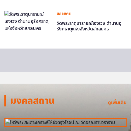
สกลนคร
วัดพระธาตุนารายณ์เจงเวง ตำนานอุ
รังคธาตุแห่งจังหวัดสกลนคร
มงคลสถาน
ดูเพิ่มเติม