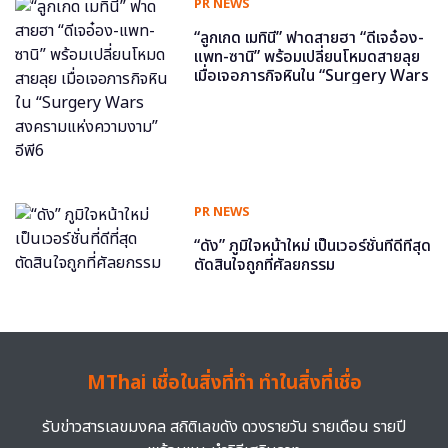
PR NEWS
“ลูกเกด เมทินี” ฟาดสายฮา “ดีเจอ๋อง-
แพท-ซานิ” พร้อมเปลี่ยนโหมดสายลุย
เมื่อเจอภารกิจหินใน “Surgery Wars
สงครามแห่งความงาม” อีพี6
PR NEWS
“ดัง” ภูมิใจหน้าใหม่ เป็นเวอร์ชั่นที่ดีที่สุด
ตัดสินใจถูกที่ศัลยกรรม
MThai เชื่อในสิ่งที่ทำ ทำในสิ่งที่เชื่อ
รับข่าวสารเลขมงคล สถิติเลขดัง ดวงรายวัน รายเดือน รายปี