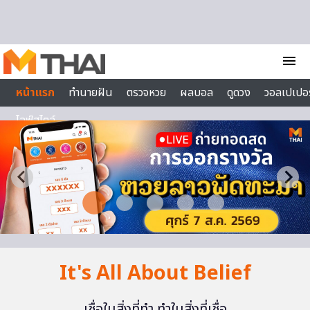
Skip to content
menu
หน้าแรก
ทำนายฝัน
ตรวจหวย
ผลบอล
ดูดวง
วอลเปเปอร
ไลฟ์สไตล์
It's All About Belief
เชื่อในสิ่งที่ทำ ทำในสิ่งที่เชื่อ