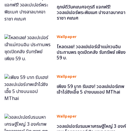
ฤกษ์ดีวันคเณศจตุรถี แจกฟรี!
วอลเปเปอร์พระพิฆเนศ ปางลาลบาคจา
ราชา คเณศ
Wallpaper
โหลดเลย! วอลเปเปอร์เจ้าแม่กวนอิม
ประทานพร ชุดเปิดคลัง รับทรัพย์ เพียง
59 บ.
Wallpaper
เพียง 59 บาท รับเฮง! วอลเปเปอร์เทพ
เจ้าไฉ่ซิงเอี๊ย 5 ปางบนแอป MThai
Wallpaper
วอลเปเปอร์บรมมหาเศรษฐีใหญ่ 3 องค์