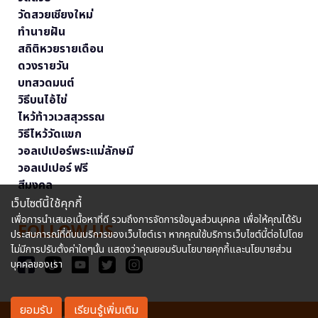
วัดสวยเชียงใหม่
ทำนายฝัน
สถิติหวยรายเดือน
ดวงรายวัน
บทสวดมนต์
วิธีบนไอ้ไข่
ไหว้ท้าวเวสสุวรรณ
วิธีไหว้วัดแขก
วอลเปเปอร์พระแม่ลักษมี
วอลเปเปอร์ ฟรี
สีมงคล
เว็บไซต์นี้ใช้คุกกี้
เพื่อการนำเสนอเนื้อหาที่ดี รวมถึงการจัดการข้อมูลส่วนบุคคล เพื่อให้คุณได้รับ
FOLLOW US
ประสบการณ์ที่ดีบนบริการของเว็บไซต์เรา หากคุณใช้บริการเว็บไซต์นี้ต่อไปโดย
ไม่มีการปรับตั้งค่าใดๆนั้น แสดงว่าคุณยอมรับนโยบายคุกกี้และนโยบายส่วน
บุคคลของเรา
ยอมรับ
เรียนรู้เพิ่มเติม