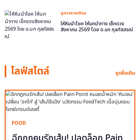
ดูดวงรายเดือน
ให้หินนำโชค ให้นกนำทาง เช็กดวง
สิงหาคม 2569 โดย อ.นก กุลภัสสรณ์
ไลฟ์สไตล์
ดูเพิ่มเติม
FOOD
ฉีกกฎคนรักเส้น! ปลดล็อก Pain