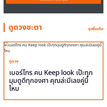
ดูดวงชะตา
ดูเพิ่มเติม
ดูดวง
เบอร์โทร คน Keep look เป๊ะทุก
มุมดูดีทุกองศา คุณล่ะมีเลขคู่นี้
ไหม