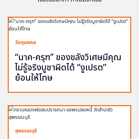
วัตถุมงคล
“นาค-ครุฑ” ของขลังวิเศษมีคุณ
ไม่รู้จริงบูชาผิดได้ “งูเปรต”
ย้อนให้โทษ
สุพรรณบุรี