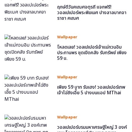
ฤกษ์ดีวันคเณศจตุรถี แจกฟรี!
วอลเปเปอร์พระพิฆเนศ ปางลาลบาคจา
ราชา คเณศ
Wallpaper
โหลดเลย! วอลเปเปอร์เจ้าแม่กวนอิม
ประทานพร ชุดเปิดคลัง รับทรัพย์ เพียง
59 บ.
Wallpaper
เพียง 59 บาท รับเฮง! วอลเปเปอร์เทพ
เจ้าไฉ่ซิงเอี๊ย 5 ปางบนแอป MThai
Wallpaper
วอลเปเปอร์บรมมหาเศรษฐีใหญ่ 3 องค์