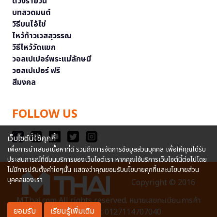
ดวงรายวัน
บทสวดมนต์
วิธีบนไอ้ไข่
ไหว้ท้าวเวสสุวรรณ
วิธีไหว้วัดแขก
วอลเปเปอร์พระแม่ลักษมี
วอลเปเปอร์ ฟรี
สีมงคล
FOLLOW US
เว็บไซต์นี้ใช้คุกกี้
เพื่อการนำเสนอเนื้อหาที่ดี รวมถึงการจัดการข้อมูลส่วนบุคคล เพื่อให้คุณได้รับ
ประสบการณ์ที่ดีบนบริการของเว็บไซต์เรา หากคุณใช้บริการเว็บไซต์นี้ต่อไปโดย
ไม่มีการปรับตั้งค่าใดๆนั้น แสดงว่าคุณยอมรับนโยบายคุกกี้และนโยบายส่วน
บุคคลของเรา
Copyright © 2016
MThai.com All rights reserved. หมายเลขทะเบียนการค้า
ยอมรับ
เรียนรู้เพิ่มเติม
อิเล็กทรอนิกส์ : 0127114707040