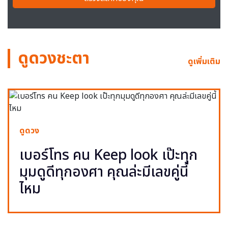
ดูดวงชะตา
ดูเพิ่มเติม
ดูดวง
เบอร์โทร คน Keep look เป๊ะทุก
มุมดูดีทุกองศา คุณล่ะมีเลขคู่นี้
ไหม