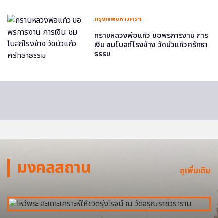
กรุงเทพมหานครฯ
กราบหลวงพ่อแก้ว ขอพรการงาน การ
เงิน ชมโบสถ์โรงช้าง วัดบัวแก้วศรัทธา
ธรรม
มงคลสถาน
ดูเพิ่มเติม