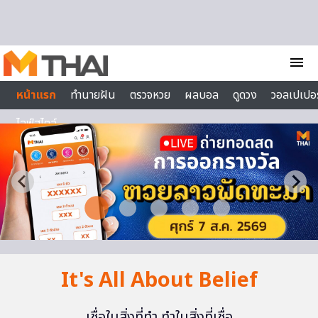
Skip to content
menu
หน้าแรก
ทำนายฝัน
ตรวจหวย
ผลบอล
ดูดวง
วอลเปเปอร
ไลฟ์สไตล์
It's All About Belief
เชื่อในสิ่งที่ทำ ทำในสิ่งที่เชื่อ