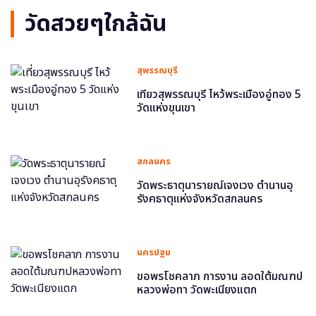
วัดสวยๆใกล้ฉัน
สุพรรณบุรี
เที่ยวสุพรรณบุรี ไหว้พระเมืองอู่ทอง 5
วัดแห่งขุนเขา
สกลนคร
วัดพระธาตุนารายณ์เจงเวง ตำนานอุ
รังคธาตุแห่งจังหวัดสกลนคร
นครปฐม
ขอพรโชคลาภ การงาน ลอดใต้มณฑป
หลวงพ่อทา วัดพะเนียงแตก