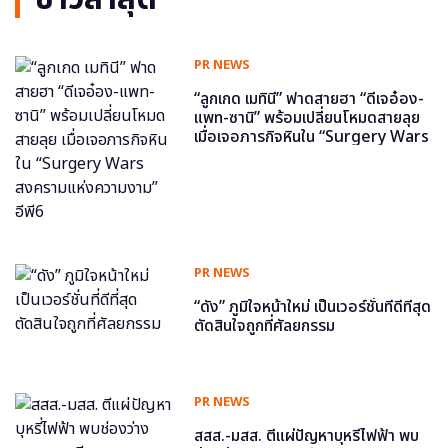
PR NEWS
“ลูกเกด เมทินี” ฟาดสายฮา “ดีเจอ๋อง-
แพท-ซานิ” พร้อมเปลี่ยนโหมดสายลุย
เมื่อเจอภารกิจหินใน “Surgery Wars
สงครามแห่งความงาม” อีพี6
PR NEWS
“ดัง” ภูมิใจหน้าใหม่ เป็นเวอร์ชั่นที่ดีที่สุด
ตัดสินใจถูกที่ศัลยกรรม
PR NEWS
สสส.-มสส. ตีแผ่ปัญหาบุหรี่ไฟฟ้า พบ