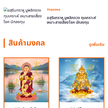
วัตถุมงคล
อสุรินทราหู มูพลิกดวง ทุบเคราะห์
เหมาะสายเสี่ยงโชค นักลงทุน
สินค้ามงคล
ดูเพิ่มเติม