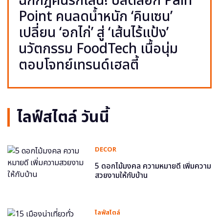
ฉีกกฎคนรักเส้น! ปลดล็อก Pain
Point คนลดน้ำหนัก ‘คินเซน’
เปลี่ยน ‘อกไก่’ สู่ ‘เส้นไร้แป้ง’
นวัตกรรม FoodTech เนื้อนุ่ม
ตอบโจทย์เทรนด์เฮลตี้
ไลฟ์สไตล์ วันนี้
DECOR
5 ดอกไม้มงคล ความหมายดี เพิ่มความ
สวยงามให้กับบ้าน
ไลฟ์สไตล์