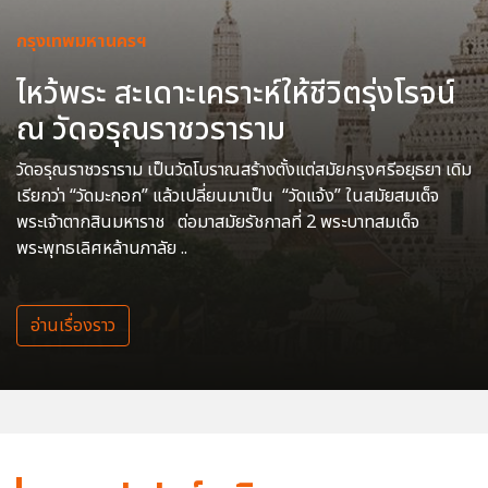
กรุงเทพมหานครฯ
ไหว้พระ สะเดาะเคราะห์ให้ชีวิตรุ่งโรจน์
ณ วัดอรุณราชวราราม
วัดอรุณราชวราราม เป็นวัดโบราณสร้างตั้งแต่สมัยกรุงศรีอยุธยา เดิม
เรียกว่า “วัดมะกอก” แล้วเปลี่ยนมาเป็น “วัดแจ้ง” ในสมัยสมเด็จ
พระเจ้าตากสินมหาราช ต่อมาสมัยรัชกาลที่ 2 พระบาทสมเด็จ
พระพุทธเลิศหล้านภาลัย ..
อ่านเรื่องราว