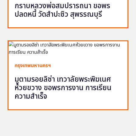
กราบหลวงพ่อสมปรารถนา ขอพร
ปลดหนี้ วัดสำปะซิว สุพรรณบุรี
กรุงเทพมหานครฯ
มูตามรอยลิซ่า เทวาลัยพระพิฆเนศ
ห้วยขวาง ขอพรการงาน การเรียน
ความสำเร็จ