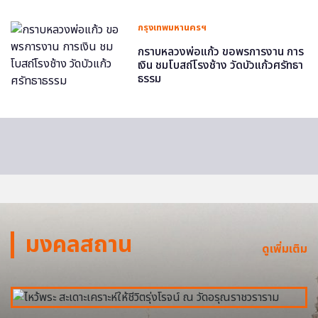
กรุงเทพมหานครฯ
กราบหลวงพ่อแก้ว ขอพรการงาน การ
เงิน ชมโบสถ์โรงช้าง วัดบัวแก้วศรัทธา
ธรรม
มงคลสถาน
ดูเพิ่มเติม