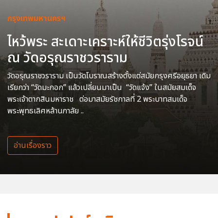
กรุงเทพมหานครฯ
ไหว้พระ สะเดาะเคราะห์ให้ชีวิตรุ่งโรจน์
ณ วัดอรุณราชวราราม
วัดอรุณราชวราราม เป็นวัดโบราณสร้างตั้งแต่สมัยกรุงศรีอยุธยา เดิม
เรียกว่า “วัดมะกอก” แล้วเปลี่ยนมาเป็น “วัดแจ้ง” ในสมัยสมเด็จ
พระเจ้าตากสินมหาราช ต่อมาสมัยรัชกาลที่ 2 พระบาทสมเด็จ
พระพุทธเลิศหล้านภาลัย ..
อ่านเรื่องราว