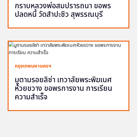
กราบหลวงพ่อสมปรารถนา ขอพร
ปลดหนี้ วัดสำปะซิว สุพรรณบุรี
กรุงเทพมหานครฯ
มูตามรอยลิซ่า เทวาลัยพระพิฆเนศ
ห้วยขวาง ขอพรการงาน การเรียน
ความสำเร็จ