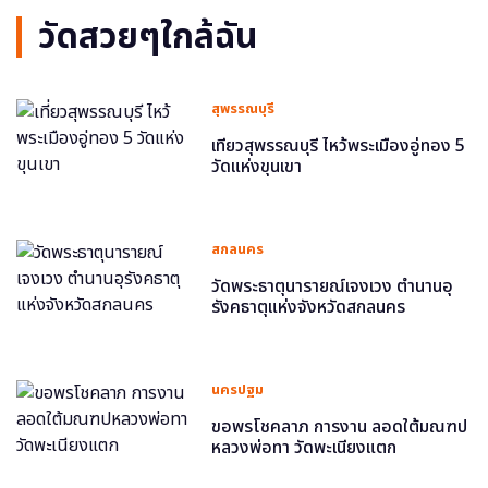
วัดสวยๆใกล้ฉัน
สุพรรณบุรี
เที่ยวสุพรรณบุรี ไหว้พระเมืองอู่ทอง 5
วัดแห่งขุนเขา
สกลนคร
วัดพระธาตุนารายณ์เจงเวง ตำนานอุ
รังคธาตุแห่งจังหวัดสกลนคร
นครปฐม
ขอพรโชคลาภ การงาน ลอดใต้มณฑป
หลวงพ่อทา วัดพะเนียงแตก