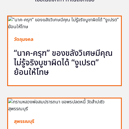
วัตถุมงคล
“นาค-ครุฑ” ของขลังวิเศษมีคุณ
ไม่รู้จริงบูชาผิดได้ “งูเปรต”
ย้อนให้โทษ
สุพรรณบุรี