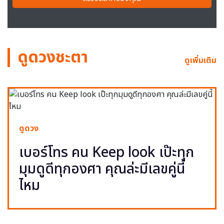
ดูดวงชะตา
ดูเพิ่มเติม
ดูดวง
เบอร์โทร คน Keep look เป๊ะทุก
มุมดูดีทุกองศา คุณล่ะมีเลขคู่นี้
ไหม