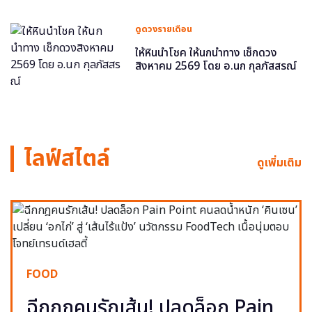
ดูดวงรายเดือน
ให้หินนำโชค ให้นกนำทาง เช็กดวง
สิงหาคม 2569 โดย อ.นก กุลภัสสรณ์
ไลฟ์สไตล์
ดูเพิ่มเติม
FOOD
ฉีกกฎคนรักเส้น! ปลดล็อก Pain