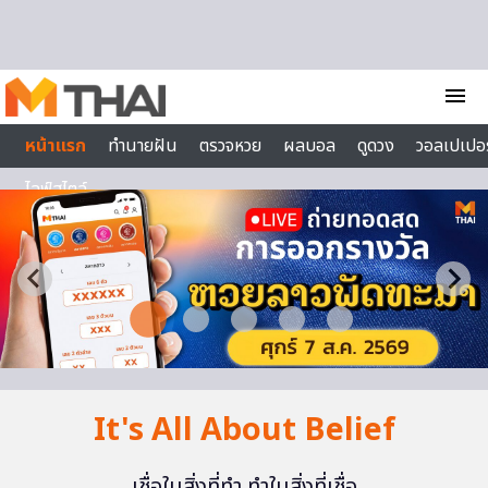
Skip to content
menu
หน้าแรก
ทำนายฝัน
ตรวจหวย
ผลบอล
ดูดวง
วอลเปเปอร
ไลฟ์สไตล์
It's All About Belief
เชื่อในสิ่งที่ทำ ทำในสิ่งที่เชื่อ