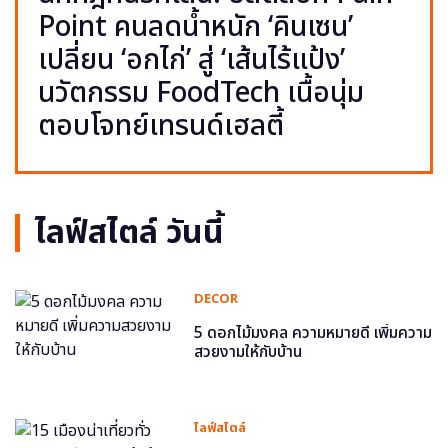
Point คนลดน้ำหนัก ‘คินเซน’
เปลี่ยน ‘อกไก่’ สู่ ‘เส้นไร้แป้ง’
นวัตกรรม FoodTech เนื้อนุ่ม
ตอบโจทย์เทรนด์เฮลตี้
ไลฟ์สไตล์ วันนี้
DECOR
5 ดอกไม้มงคล ความหมายดี เพิ่มความ
สวยงามให้กับบ้าน
ไลฟ์สไตล์