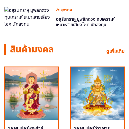
วัตถุมงคล
อสุรินทราหู มูพลิกดวง ทุบเคราะห์
เหมาะสายเสี่ยงโชค นักลงทุน
สินค้ามงคล
ดูเพิ่มเติม
วอลเปเปอร์พระสีวลี
วอลเปเปอร์ท้าวกุเวร