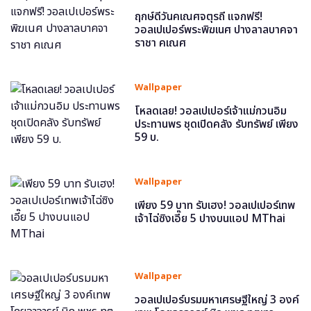
ฤกษ์ดีวันคเณศจตุรถี แจกฟรี!
วอลเปเปอร์พระพิฆเนศ ปางลาลบาคจา
ราชา คเณศ
Wallpaper
โหลดเลย! วอลเปเปอร์เจ้าแม่กวนอิม
ประทานพร ชุดเปิดคลัง รับทรัพย์ เพียง
59 บ.
Wallpaper
เพียง 59 บาท รับเฮง! วอลเปเปอร์เทพ
เจ้าไฉ่ซิงเอี๊ย 5 ปางบนแอป MThai
Wallpaper
วอลเปเปอร์บรมมหาเศรษฐีใหญ่ 3 องค์