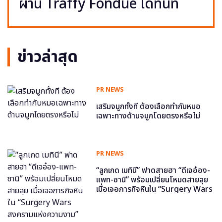
ผ่าน Traffy Fondue ได้ทันที
ข่าวล่าสุด
PR NEWS
เสริมจมูกทั้งที ต้องเลือกทำกับหมอ
เฉพาะทางด้านจมูกโดยตรงหรือไม่
PR NEWS
“ลูกเกด เมทินี” ฟาดสายฮา “ดีเจอ๋อง-
แพท-ซานิ” พร้อมเปลี่ยนโหมดสายลุย
เมื่อเจอภารกิจหินใน “Surgery Wars
สงครามแห่งความงาม” อีพี6