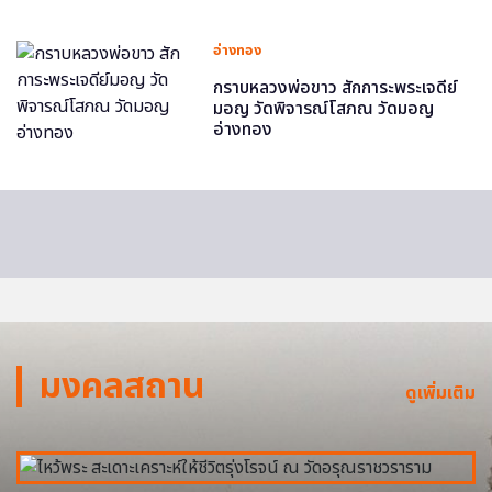
อ่างทอง
กราบหลวงพ่อขาว สักการะพระเจดีย์
มอญ วัดพิจารณ์โสภณ วัดมอญ
อ่างทอง
มงคลสถาน
ดูเพิ่มเติม