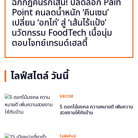
ฉีกกฎคนรักเส้น! ปลดล็อก Pain
Point คนลดน้ำหนัก ‘คินเซน’
เปลี่ยน ‘อกไก่’ สู่ ‘เส้นไร้แป้ง’
นวัตกรรม FoodTech เนื้อนุ่ม
ตอบโจทย์เทรนด์เฮลตี้
ไลฟ์สไตล์ วันนี้
DECOR
5 ดอกไม้มงคล ความหมายดี เพิ่มความ
สวยงามให้กับบ้าน
ไลฟ์สไตล์