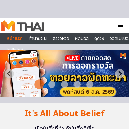
Skip to content
menu
หน้าแรก
ทำนายฝัน
ตรวจหวย
ผลบอล
ดูดวง
วอลเปเปอร
ไลฟ์สไตล์
It's All About Belief
เชื่อในสิ่งที่ทำ ทำในสิ่งที่เชื่อ