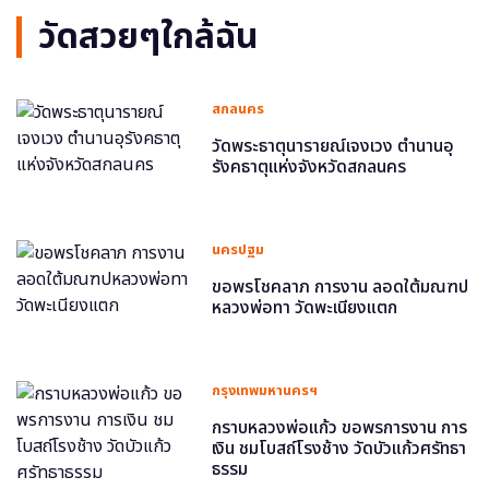
วัดสวยๆใกล้ฉัน
สกลนคร
วัดพระธาตุนารายณ์เจงเวง ตำนานอุ
รังคธาตุแห่งจังหวัดสกลนคร
นครปฐม
ขอพรโชคลาภ การงาน ลอดใต้มณฑป
หลวงพ่อทา วัดพะเนียงแตก
กรุงเทพมหานครฯ
กราบหลวงพ่อแก้ว ขอพรการงาน การ
เงิน ชมโบสถ์โรงช้าง วัดบัวแก้วศรัทธา
ธรรม