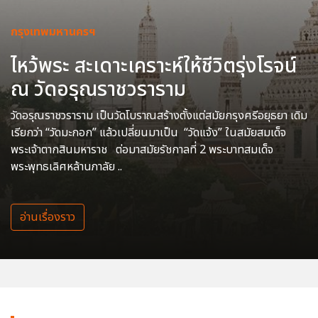
กรุงเทพมหานครฯ
ไหว้พระ สะเดาะเคราะห์ให้ชีวิตรุ่งโรจน์
ณ วัดอรุณราชวราราม
วัดอรุณราชวราราม เป็นวัดโบราณสร้างตั้งแต่สมัยกรุงศรีอยุธยา เดิม
เรียกว่า “วัดมะกอก” แล้วเปลี่ยนมาเป็น “วัดแจ้ง” ในสมัยสมเด็จ
พระเจ้าตากสินมหาราช ต่อมาสมัยรัชกาลที่ 2 พระบาทสมเด็จ
พระพุทธเลิศหล้านภาลัย ..
อ่านเรื่องราว