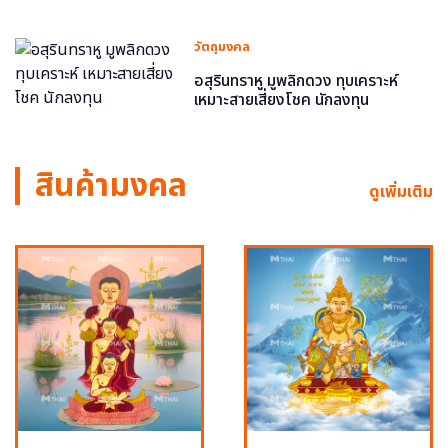
วัตถุมงคล
อสุรินทราหู มูพลิกดวง ทุบเคราะห์
เหมาะสายเสี่ยงโชค นักลงทุน
สินค้ามงคล
ดูเพิ่มเติม