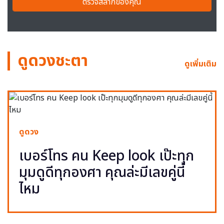
ตรวจสลากของคุณ
ดูดวงชะตา
ดูเพิ่มเติม
ดูดวง
เบอร์โทร คน Keep look เป๊ะทุก
มุมดูดีทุกองศา คุณล่ะมีเลขคู่นี้
ไหม