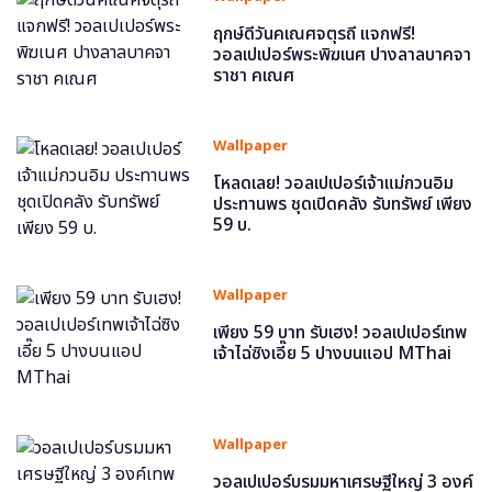
ฤกษ์ดีวันคเณศจตุรถี แจกฟรี!
วอลเปเปอร์พระพิฆเนศ ปางลาลบาคจา
ราชา คเณศ
Wallpaper
โหลดเลย! วอลเปเปอร์เจ้าแม่กวนอิม
ประทานพร ชุดเปิดคลัง รับทรัพย์ เพียง
59 บ.
Wallpaper
เพียง 59 บาท รับเฮง! วอลเปเปอร์เทพ
เจ้าไฉ่ซิงเอี๊ย 5 ปางบนแอป MThai
Wallpaper
วอลเปเปอร์บรมมหาเศรษฐีใหญ่ 3 องค์