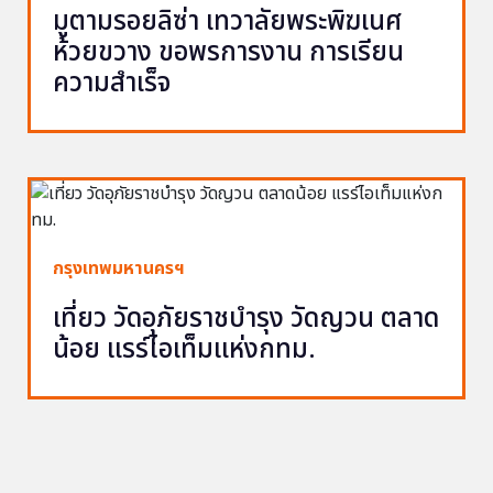
มูตามรอยลิซ่า เทวาลัยพระพิฆเนศ
ห้วยขวาง ขอพรการงาน การเรียน
ความสำเร็จ
กรุงเทพมหานครฯ
เที่ยว วัดอุภัยราชบำรุง วัดญวน ตลาด
น้อย แรร์ไอเท็มแห่งกทม.