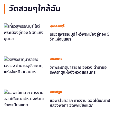
วัดสวยๆใกล้ฉัน
สุพรรณบุรี
เที่ยวสุพรรณบุรี ไหว้พระเมืองอู่ทอง 5
วัดแห่งขุนเขา
สกลนคร
วัดพระธาตุนารายณ์เจงเวง ตำนานอุ
รังคธาตุแห่งจังหวัดสกลนคร
นครปฐม
ขอพรโชคลาภ การงาน ลอดใต้มณฑป
หลวงพ่อทา วัดพะเนียงแตก