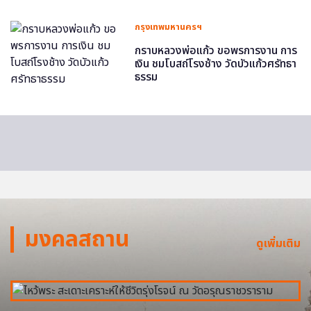
กรุงเทพมหานครฯ
กราบหลวงพ่อแก้ว ขอพรการงาน การ
เงิน ชมโบสถ์โรงช้าง วัดบัวแก้วศรัทธา
ธรรม
มงคลสถาน
ดูเพิ่มเติม