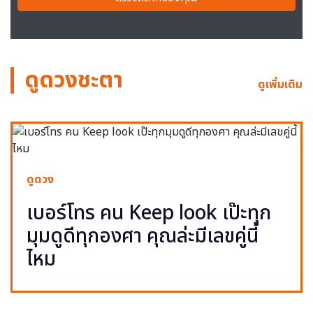
ดูดวงชะตา
ดูเพิ่มเติม
ดูดวง
เบอร์โทร คน Keep look เป๊ะทุก
มุมดูดีทุกองศา คุณล่ะมีเลขคู่นี้
ไหม