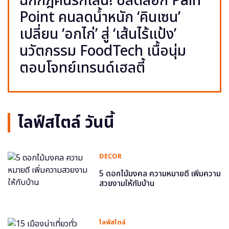
ฉีกกฎคนรักเส้น! ปลดล็อก Pain
Point คนลดน้ำหนัก ‘คินเซน’
เปลี่ยน ‘อกไก่’ สู่ ‘เส้นไร้แป้ง’
นวัตกรรม FoodTech เนื้อนุ่ม
ตอบโจทย์เทรนด์เฮลตี้
ไลฟ์สไตล์ วันนี้
DECOR
5 ดอกไม้มงคล ความหมายดี เพิ่มความ
สวยงามให้กับบ้าน
ไลฟ์สไตล์