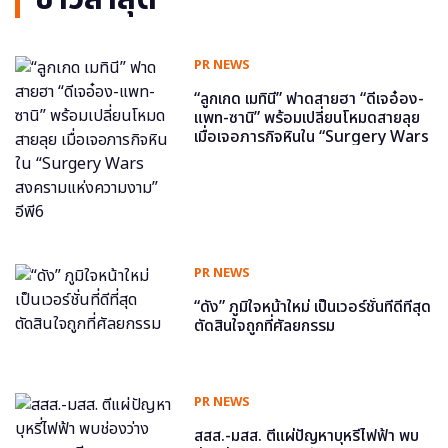
PR NEWS
“ลูกเกด เมทินี” ฟาดสายฮา “ดีเจอ๋อง-
แพท-ซานิ” พร้อมเปลี่ยนโหมดสายลุย
เมื่อเจอภารกิจหินใน “Surgery Wars
สงครามแห่งความงาม” อีพี6
PR NEWS
“ดัง” ภูมิใจหน้าใหม่ เป็นเวอร์ชั่นที่ดีที่สุด
ตัดสินใจถูกที่ศัลยกรรม
PR NEWS
สสส.-มสส. ตีแผ่ปัญหาบุหรี่ไฟฟ้า พบ