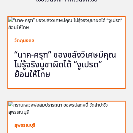
วัตถุมงคล
“นาค-ครุฑ” ของขลังวิเศษมีคุณ
ไม่รู้จริงบูชาผิดได้ “งูเปรต”
ย้อนให้โทษ
สุพรรณบุรี