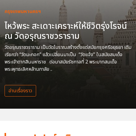
กรุงเทพมหานครฯ
ไหว้พระ สะเดาะเคราะห์ให้ชีวิตรุ่งโรจน์
ณ วัดอรุณราชวราราม
วัดอรุณราชวราราม เป็นวัดโบราณสร้างตั้งแต่สมัยกรุงศรีอยุธยา เดิม
เรียกว่า “วัดมะกอก” แล้วเปลี่ยนมาเป็น “วัดแจ้ง” ในสมัยสมเด็จ
พระเจ้าตากสินมหาราช ต่อมาสมัยรัชกาลที่ 2 พระบาทสมเด็จ
พระพุทธเลิศหล้านภาลัย ..
อ่านเรื่องราว