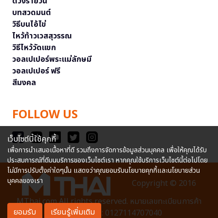
ดวงรายวัน
บทสวดมนต์
วิธีบนไอ้ไข่
ไหว้ท้าวเวสสุวรรณ
วิธีไหว้วัดแขก
วอลเปเปอร์พระแม่ลักษมี
วอลเปเปอร์ ฟรี
สีมงคล
FOLLOW US
เว็บไซต์นี้ใช้คุกกี้
เพื่อการนำเสนอเนื้อหาที่ดี รวมถึงการจัดการข้อมูลส่วนบุคคล เพื่อให้คุณได้รับ
ประสบการณ์ที่ดีบนบริการของเว็บไซต์เรา หากคุณใช้บริการเว็บไซต์นี้ต่อไปโดย
ไม่มีการปรับตั้งค่าใดๆนั้น แสดงว่าคุณยอมรับนโยบายคุกกี้และนโยบายส่วน
บุคคลของเรา
Copyright © 2016
MThai.com All rights reserved. หมายเลขทะเบียนการค้า
ยอมรับ
เรียนรู้เพิ่มเติม
อิเล็กทรอนิกส์ : 0127114707040