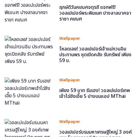
ฤกษ์ดีวันคเณศจตุรถี แจกฟรี!
วอลเปเปอร์พระพิฆเนศ ปางลาลบาคจา
ราชา คเณศ
Wallpaper
โหลดเลย! วอลเปเปอร์เจ้าแม่กวนอิม
ประทานพร ชุดเปิดคลัง รับทรัพย์ เพียง
59 บ.
Wallpaper
เพียง 59 บาท รับเฮง! วอลเปเปอร์เทพ
เจ้าไฉ่ซิงเอี๊ย 5 ปางบนแอป MThai
Wallpaper
วอลเปเปอร์บรมมหาเศรษฐีใหญ่ 3 องค์