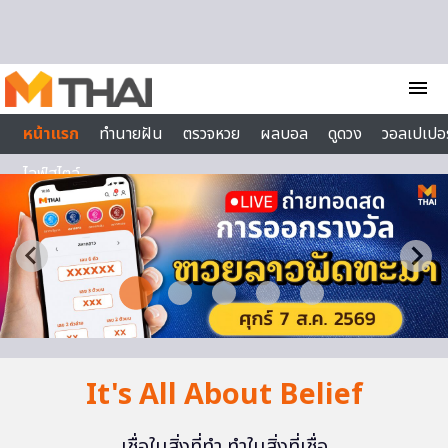
Skip to content
menu
หน้าแรก
ทำนายฝัน
ตรวจหวย
ผลบอล
ดูดวง
วอลเปเปอร
ไลฟ์สไตล์
It's All About Belief
เชื่อในสิ่งที่ทำ ทำในสิ่งที่เชื่อ