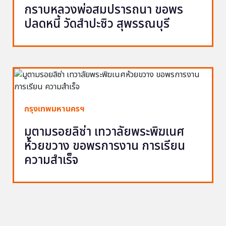
กราบหลวงพ่อสมปรารถนา ขอพร
ปลดหนี้ วัดสำปะซิว สุพรรณบุรี
กรุงเทพมหานครฯ
มูตามรอยลิซ่า เทวาลัยพระพิฆเนศ
ห้วยขวาง ขอพรการงาน การเรียน
ความสำเร็จ