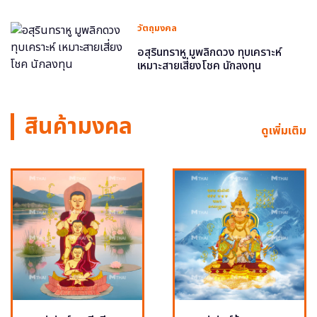
วัตถุมงคล
อสุรินทราหู มูพลิกดวง ทุบเคราะห์
เหมาะสายเสี่ยงโชค นักลงทุน
สินค้ามงคล
ดูเพิ่มเติม