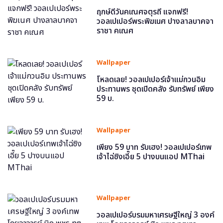
ฤกษ์ดีวันคเณศจตุรถี แจกฟรี!
วอลเปเปอร์พระพิฆเนศ ปางลาลบาคจา
ราชา คเณศ
Wallpaper
โหลดเลย! วอลเปเปอร์เจ้าแม่กวนอิม
ประทานพร ชุดเปิดคลัง รับทรัพย์ เพียง
59 บ.
Wallpaper
เพียง 59 บาท รับเฮง! วอลเปเปอร์เทพ
เจ้าไฉ่ซิงเอี๊ย 5 ปางบนแอป MThai
Wallpaper
วอลเปเปอร์บรมมหาเศรษฐีใหญ่ 3 องค์