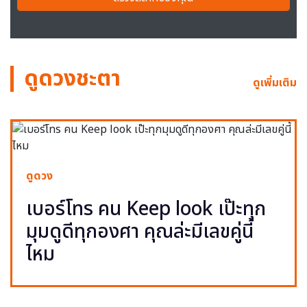
ดูดวงชะตา
ดูเพิ่มเติม
ดูดวง
เบอร์โทร คน Keep look เป๊ะทุก
มุมดูดีทุกองศา คุณล่ะมีเลขคู่นี้
ไหม