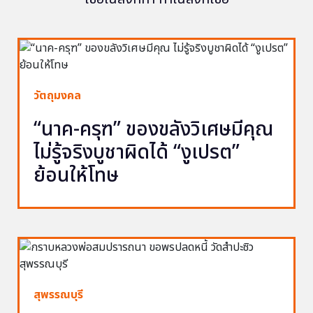
วัตถุมงคล
“นาค-ครุฑ” ของขลังวิเศษมีคุณ
ไม่รู้จริงบูชาผิดได้ “งูเปรต”
ย้อนให้โทษ
สุพรรณบุรี