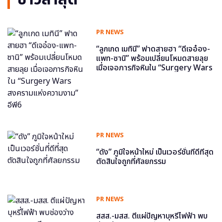
PR NEWS
“ลูกเกด เมทินี” ฟาดสายฮา “ดีเจอ๋อง-
แพท-ซานิ” พร้อมเปลี่ยนโหมดสายลุย
เมื่อเจอภารกิจหินใน “Surgery Wars
สงครามแห่งความงาม” อีพี6
PR NEWS
“ดัง” ภูมิใจหน้าใหม่ เป็นเวอร์ชั่นที่ดีที่สุด
ตัดสินใจถูกที่ศัลยกรรม
PR NEWS
สสส.-มสส. ตีแผ่ปัญหาบุหรี่ไฟฟ้า พบ