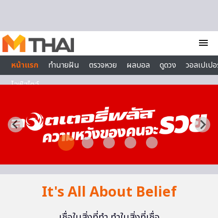
Skip to content
menu
หน้าแรก
ทำนายฝัน
ตรวจหวย
ผลบอล
ดูดวง
วอลเปเปอร
ไลฟ์สไตล์
It's All About Belief
เชื่อในสิ่งที่ทำ ทำในสิ่งที่เชื่อ