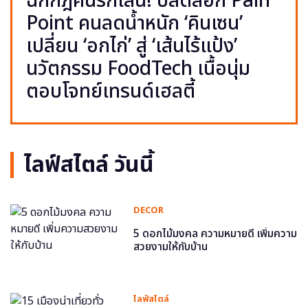
ฉีกกฎคนรักเส้น! ปลดล็อก Pain
Point คนลดน้ำหนัก ‘คินเซน’
เปลี่ยน ‘อกไก่’ สู่ ‘เส้นไร้แป้ง’
นวัตกรรม FoodTech เนื้อนุ่ม
ตอบโจทย์เทรนด์เฮลตี้
ไลฟ์สไตล์ วันนี้
DECOR
5 ดอกไม้มงคล ความหมายดี เพิ่มความ
สวยงามให้กับบ้าน
ไลฟ์สไตล์