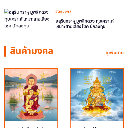
วัตถุมงคล
อสุรินทราหู มูพลิกดวง ทุบเคราะห์
เหมาะสายเสี่ยงโชค นักลงทุน
สินค้ามงคล
ดูเพิ่มเติม