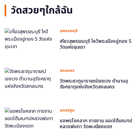
วัดสวยๆใกล้ฉัน
สุพรรณบุรี
เที่ยวสุพรรณบุรี ไหว้พระเมืองอู่ทอง 5
วัดแห่งขุนเขา
สกลนคร
วัดพระธาตุนารายณ์เจงเวง ตำนานอุ
รังคธาตุแห่งจังหวัดสกลนคร
นครปฐม
ขอพรโชคลาภ การงาน ลอดใต้มณฑป
หลวงพ่อทา วัดพะเนียงแตก