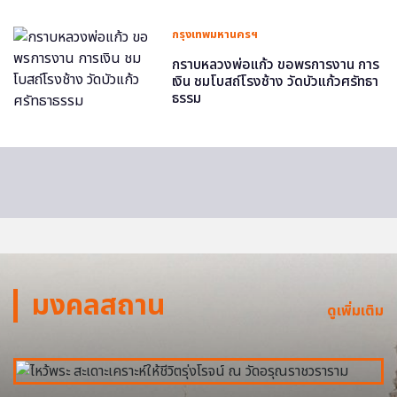
กรุงเทพมหานครฯ
กราบหลวงพ่อแก้ว ขอพรการงาน การ
เงิน ชมโบสถ์โรงช้าง วัดบัวแก้วศรัทธา
ธรรม
มงคลสถาน
ดูเพิ่มเติม