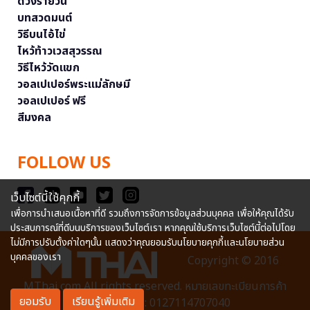
ดวงรายวัน
บทสวดมนต์
วิธีบนไอ้ไข่
ไหว้ท้าวเวสสุวรรณ
วิธีไหว้วัดแขก
วอลเปเปอร์พระแม่ลักษมี
วอลเปเปอร์ ฟรี
สีมงคล
FOLLOW US
เว็บไซต์นี้ใช้คุกกี้
เพื่อการนำเสนอเนื้อหาที่ดี รวมถึงการจัดการข้อมูลส่วนบุคคล เพื่อให้คุณได้รับ
ประสบการณ์ที่ดีบนบริการของเว็บไซต์เรา หากคุณใช้บริการเว็บไซต์นี้ต่อไปโดย
ไม่มีการปรับตั้งค่าใดๆนั้น แสดงว่าคุณยอมรับนโยบายคุกกี้และนโยบายส่วน
บุคคลของเรา
Copyright © 2016
MThai.com All rights reserved. หมายเลขทะเบียนการค้า
ยอมรับ
เรียนรู้เพิ่มเติม
อิเล็กทรอนิกส์ : 0127114707040