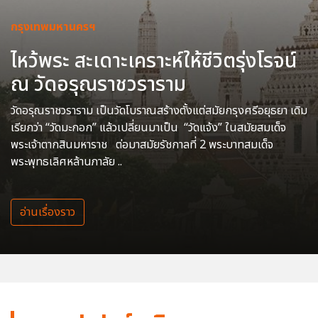
กรุงเทพมหานครฯ
ไหว้พระ สะเดาะเคราะห์ให้ชีวิตรุ่งโรจน์
ณ วัดอรุณราชวราราม
วัดอรุณราชวราราม เป็นวัดโบราณสร้างตั้งแต่สมัยกรุงศรีอยุธยา เดิม
เรียกว่า “วัดมะกอก” แล้วเปลี่ยนมาเป็น “วัดแจ้ง” ในสมัยสมเด็จ
พระเจ้าตากสินมหาราช ต่อมาสมัยรัชกาลที่ 2 พระบาทสมเด็จ
พระพุทธเลิศหล้านภาลัย ..
อ่านเรื่องราว