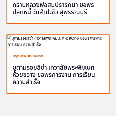
กราบหลวงพ่อสมปรารถนา ขอพร
ปลดหนี้ วัดสำปะซิว สุพรรณบุรี
กรุงเทพมหานครฯ
มูตามรอยลิซ่า เทวาลัยพระพิฆเนศ
ห้วยขวาง ขอพรการงาน การเรียน
ความสำเร็จ