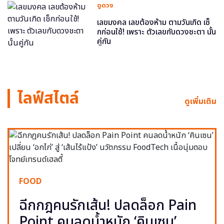
ดูดวง
เลขมงคล เลขต้องห้าม ตามวันเกิด เช็
กก่อนใช้! เพราะ ตัวเลขกับดวงชะตา นั้น
คู่กัน
ไลฟ์สไตล์
ดูเพิ่มเติม
FOOD
ฉีกกฎคนรักเส้น! ปลดล็อก Pain
Point คนลดน้ำหนัก ‘คินเซน’