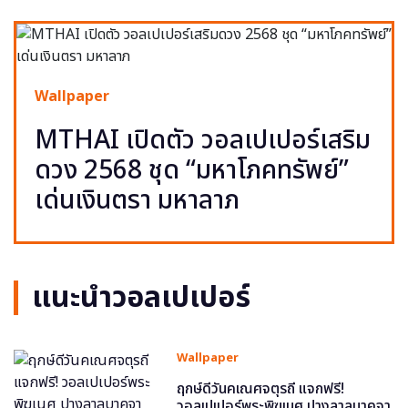
Wallpaper
MTHAI เปิดตัว วอลเปเปอร์เสริม
ดวง 2568 ชุด “มหาโภคทรัพย์”
เด่นเงินตรา มหาลาภ
แนะนำวอลเปเปอร์
Wallpaper
ฤกษ์ดีวันคเณศจตุรถี แจกฟรี!
วอลเปเปอร์พระพิฆเนศ ปางลาลบาคจา