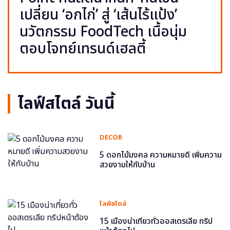
เปลี่ยน ‘อกไก่’ สู่ ‘เส้นไร้แป้ง’
นวัตกรรม FoodTech เนื้อนุ่ม
ตอบโจทย์เทรนด์เฮลตี้
ไลฟ์สไตล์ วันนี้
DECOR
5 ดอกไม้มงคล ความหมายดี เพิ่มความ
สวยงามให้กับบ้าน
ไลฟ์สไตล์
15 เมืองน่าเที่ยวทั่วออสเตรเลีย ทริป