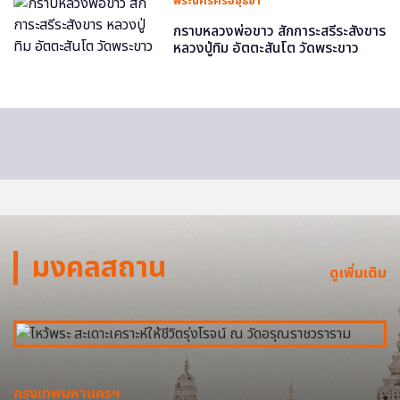
พระนครศรีอยุธยา
กราบหลวงพ่อขาว สักการะสรีระสังขาร
หลวงปู่ทิม อัตตะสันโต วัดพระขาว
มงคลสถาน
ดูเพิ่มเติม
กรุงเทพมหานครฯ