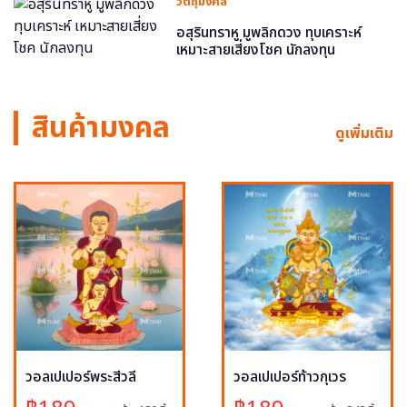
วัตถุมงคล
อสุรินทราหู มูพลิกดวง ทุบเคราะห์
เหมาะสายเสี่ยงโชค นักลงทุน
สินค้ามงคล
ดูเพิ่มเติม
วอลเปเปอร์พระสีวลี
วอลเปเปอร์ท้าวกุเวร