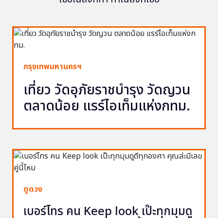
กรุงเทพมหานครฯ
เที่ยว วัดอุภัยราชบำรุง วัดญวน
ตลาดน้อย แรร์ไอเท็มแห่งกทม.
ดูดวง
เบอร์โทร คน Keep look เป๊ะทุกมุมดู