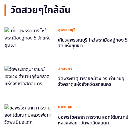
วัดสวยๆใกล้ฉัน
สุพรรณบุรี
เที่ยวสุพรรณบุรี ไหว้พระเมืองอู่ทอง 5
วัดแห่งขุนเขา
สกลนคร
วัดพระธาตุนารายณ์เจงเวง ตำนานอุ
รังคธาตุแห่งจังหวัดสกลนคร
นครปฐม
ขอพรโชคลาภ การงาน ลอดใต้มณฑป
หลวงพ่อทา วัดพะเนียงแตก