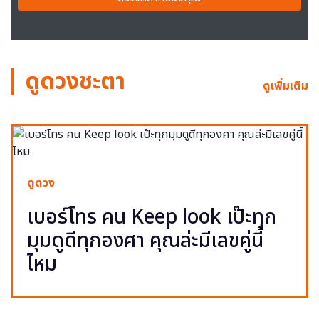
ดูดวงชะตา
ดูเพิ่มเติม
ดูดวง
เบอร์โทร คน Keep look เป๊ะทุก
มุมดูดีทุกองศา คุณล่ะมีเลขคู่นี้
ไหม