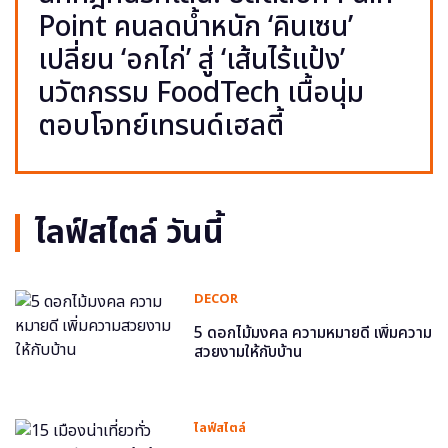
Point คนลดน้ำหนัก ‘คินเซน’
เปลี่ยน ‘อกไก่’ สู่ ‘เส้นไร้แป้ง’
นวัตกรรม FoodTech เนื้อนุ่ม
ตอบโจทย์เทรนด์เฮลตี้
ไลฟ์สไตล์ วันนี้
DECOR
5 ดอกไม้มงคล ความหมายดี เพิ่มความ
สวยงามให้กับบ้าน
ไลฟ์สไตล์