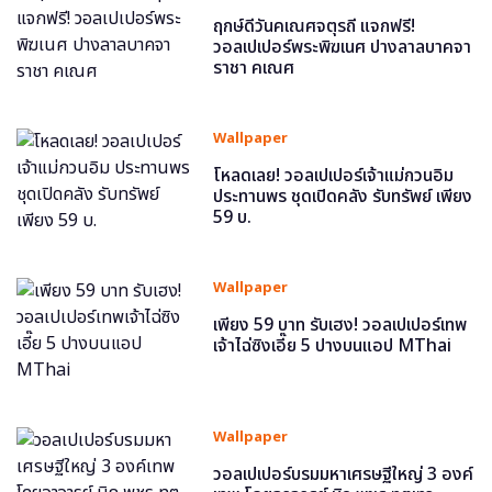
ฤกษ์ดีวันคเณศจตุรถี แจกฟรี!
วอลเปเปอร์พระพิฆเนศ ปางลาลบาคจา
ราชา คเณศ
Wallpaper
โหลดเลย! วอลเปเปอร์เจ้าแม่กวนอิม
ประทานพร ชุดเปิดคลัง รับทรัพย์ เพียง
59 บ.
Wallpaper
เพียง 59 บาท รับเฮง! วอลเปเปอร์เทพ
เจ้าไฉ่ซิงเอี๊ย 5 ปางบนแอป MThai
Wallpaper
วอลเปเปอร์บรมมหาเศรษฐีใหญ่ 3 องค์