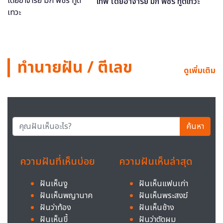
เทพ โดยอาจารย์ มิก พชร ทูตเทวะ
ทำนายฝัน / ตีเลข
ดูเพิ่มเติม
ค้นหา
ความฝันที่เห็นบ่อย
ความฝันเห็นล่าสุด
ฝันเห็นงู
ฝันเห็นแฟนเก่า
ฝันเห็นพญานาค
ฝันเห็นพระสงฆ์
ฝันว่าท้อง
ฝันเห็นช้าง
ฝันเห็นขี้
ฝันว่าตัดผม