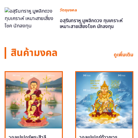
วัตถุมงคล
อสุรินทราหู มูพลิกดวง ทุบเคราะห์
เหมาะสายเสี่ยงโชค นักลงทุน
สินค้ามงคล
ดูเพิ่มเติม
วอลเปเปอร์พระสีวลี
วอลเปเปอร์ท้าวกุเวร