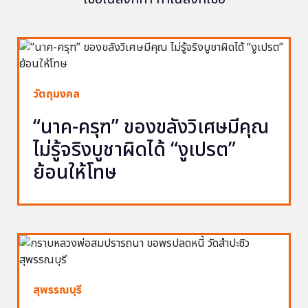
วัตถุมงคล
“นาค-ครุฑ” ของขลังวิเศษมีคุณ
ไม่รู้จริงบูชาผิดได้ “งูเปรต”
ย้อนให้โทษ
สุพรรณบุรี