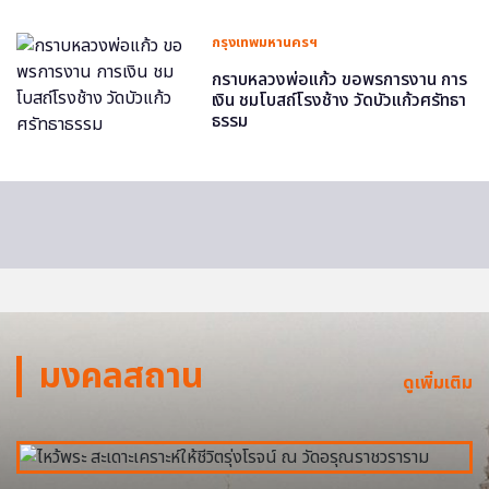
กรุงเทพมหานครฯ
กราบหลวงพ่อแก้ว ขอพรการงาน การ
เงิน ชมโบสถ์โรงช้าง วัดบัวแก้วศรัทธา
ธรรม
มงคลสถาน
ดูเพิ่มเติม