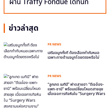
ผ่าน Traffy Fondue ได้ทันที
ข่าวล่าสุด
PR NEWS
เสริมจมูกทั้งที ต้องเลือกทำกับหมอ
เฉพาะทางด้านจมูกโดยตรงหรือไม่
PR NEWS
“ลูกเกด เมทินี” ฟาดสายฮา “ดีเจอ๋อง-
แพท-ซานิ” พร้อมเปลี่ยนโหมดสายลุย
เมื่อเจอภารกิจหินใน “Surgery Wars
สงครามแห่งความงาม” อีพี6