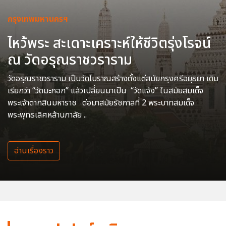
กรุงเทพมหานครฯ
ไหว้พระ สะเดาะเคราะห์ให้ชีวิตรุ่งโรจน์
ณ วัดอรุณราชวราราม
วัดอรุณราชวราราม เป็นวัดโบราณสร้างตั้งแต่สมัยกรุงศรีอยุธยา เดิม
เรียกว่า “วัดมะกอก” แล้วเปลี่ยนมาเป็น “วัดแจ้ง” ในสมัยสมเด็จ
พระเจ้าตากสินมหาราช ต่อมาสมัยรัชกาลที่ 2 พระบาทสมเด็จ
พระพุทธเลิศหล้านภาลัย ..
อ่านเรื่องราว