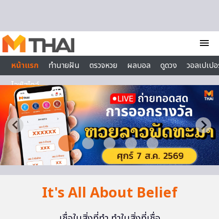
Skip to content
menu
หน้าแรก
ทำนายฝัน
ตรวจหวย
ผลบอล
ดูดวง
วอลเปเปอร
ไลฟ์สไตล์
It's All About Belief
เชื่อในสิ่งที่ทำ ทำในสิ่งที่เชื่อ