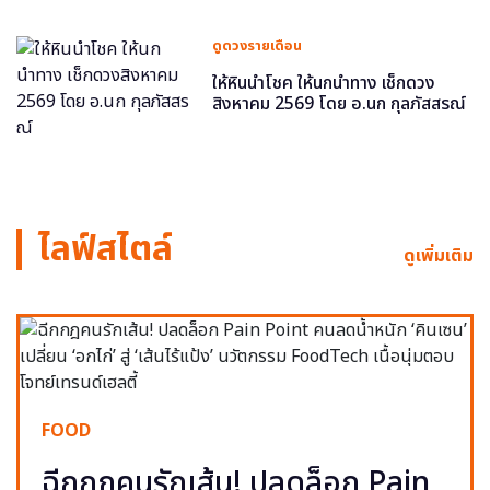
ดูดวงรายเดือน
ให้หินนำโชค ให้นกนำทาง เช็กดวง
สิงหาคม 2569 โดย อ.นก กุลภัสสรณ์
ไลฟ์สไตล์
ดูเพิ่มเติม
FOOD
ฉีกกฎคนรักเส้น! ปลดล็อก Pain