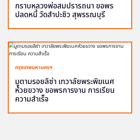
กราบหลวงพ่อสมปรารถนา ขอพร
ปลดหนี้ วัดสำปะซิว สุพรรณบุรี
กรุงเทพมหานครฯ
มูตามรอยลิซ่า เทวาลัยพระพิฆเนศ
ห้วยขวาง ขอพรการงาน การเรียน
ความสำเร็จ