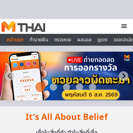
Skip to content
menu
หน้าแรก
ทำนายฝัน
ตรวจหวย
ผลบอล
ดูดวง
วอลเปเปอร
ไลฟ์สไตล์
It's All About Belief
เชื่อในสิ่งที่ทำ ทำในสิ่งที่เชื่อ