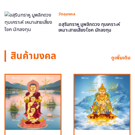
วัตถุมงคล
อสุรินทราหู มูพลิกดวง ทุบเคราะห์
เหมาะสายเสี่ยงโชค นักลงทุน
สินค้ามงคล
ดูเพิ่มเติม