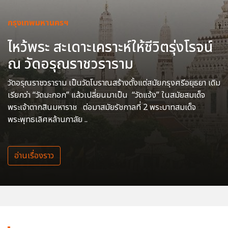
กรุงเทพมหานครฯ
ไหว้พระ สะเดาะเคราะห์ให้ชีวิตรุ่งโรจน์
ณ วัดอรุณราชวราราม
วัดอรุณราชวราราม เป็นวัดโบราณสร้างตั้งแต่สมัยกรุงศรีอยุธยา เดิม
เรียกว่า “วัดมะกอก” แล้วเปลี่ยนมาเป็น “วัดแจ้ง” ในสมัยสมเด็จ
พระเจ้าตากสินมหาราช ต่อมาสมัยรัชกาลที่ 2 พระบาทสมเด็จ
พระพุทธเลิศหล้านภาลัย ..
อ่านเรื่องราว