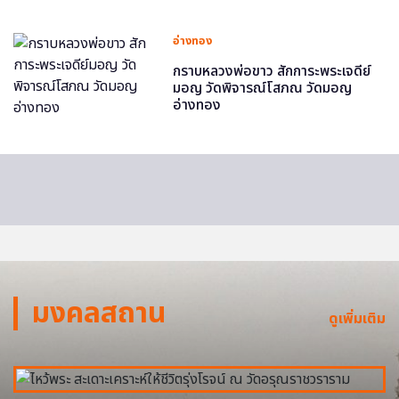
อ่างทอง
กราบหลวงพ่อขาว สักการะพระเจดีย์
มอญ วัดพิจารณ์โสภณ วัดมอญ
อ่างทอง
มงคลสถาน
ดูเพิ่มเติม