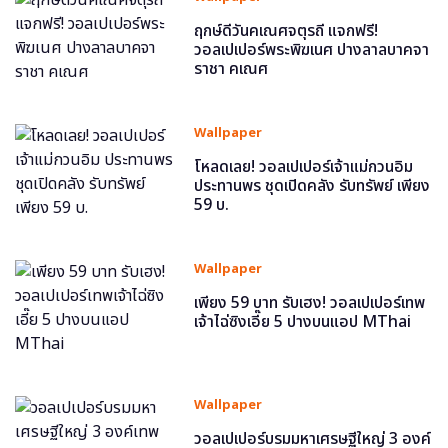
ฤกษ์ดีวันคเณศจตุรถี แจกฟรี!
วอลเปเปอร์พระพิฆเนศ ปางลาลบาคจา
ราชา คเณศ
Wallpaper
โหลดเลย! วอลเปเปอร์เจ้าแม่กวนอิม
ประทานพร ชุดเปิดคลัง รับทรัพย์ เพียง
59 บ.
Wallpaper
เพียง 59 บาท รับเฮง! วอลเปเปอร์เทพ
เจ้าไฉ่ซิงเอี๊ย 5 ปางบนแอป MThai
Wallpaper
วอลเปเปอร์บรมมหาเศรษฐีใหญ่ 3 องค์