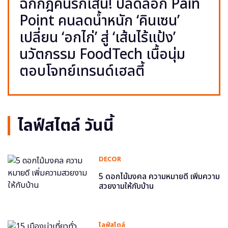
ฉีกกฎคนรักเส้น! ปลดล็อก Pain
Point คนลดน้ำหนัก ‘คินเซน’
เปลี่ยน ‘อกไก่’ สู่ ‘เส้นไร้แป้ง’
นวัตกรรม FoodTech เนื้อนุ่ม
ตอบโจทย์เทรนด์เฮลตี้
ไลฟ์สไตล์ วันนี้
DECOR
5 ดอกไม้มงคล ความหมายดี เพิ่มความ
สวยงามให้กับบ้าน
ไลฟ์สไตล์