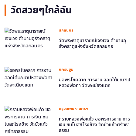
วัดสวยๆใกล้ฉัน
สกลนคร
วัดพระธาตุนารายณ์เจงเวง ตำนานอุ
รังคธาตุแห่งจังหวัดสกลนคร
นครปฐม
ขอพรโชคลาภ การงาน ลอดใต้มณฑป
หลวงพ่อทา วัดพะเนียงแตก
กรุงเทพมหานครฯ
กราบหลวงพ่อแก้ว ขอพรการงาน การ
เงิน ชมโบสถ์โรงช้าง วัดบัวแก้วศรัทธา
ธรรม