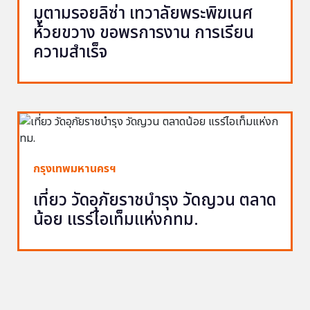
มูตามรอยลิซ่า เทวาลัยพระพิฆเนศ
ห้วยขวาง ขอพรการงาน การเรียน
ความสำเร็จ
กรุงเทพมหานครฯ
เที่ยว วัดอุภัยราชบำรุง วัดญวน ตลาด
น้อย แรร์ไอเท็มแห่งกทม.