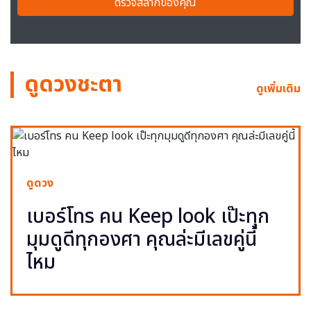
ตรวจสลากของคุณ
ดูดวงชะตา
ดูเพิ่มเติม
ดูดวง
เบอร์โทร คน Keep look เป๊ะทุก
มุมดูดีทุกองศา คุณล่ะมีเลขคู่นี้
ไหม