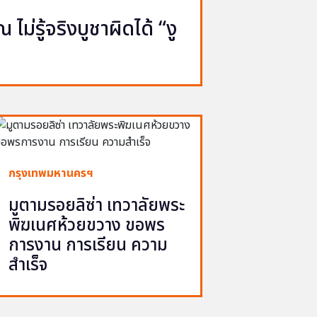
ไม่รู้จริงบูชาผิดได้ “งู
กรุงเทพมหานครฯ
มูตามรอยลิซ่า เทวาลัยพระ
พิฆเนศห้วยขวาง ขอพร
การงาน การเรียน ความ
สำเร็จ