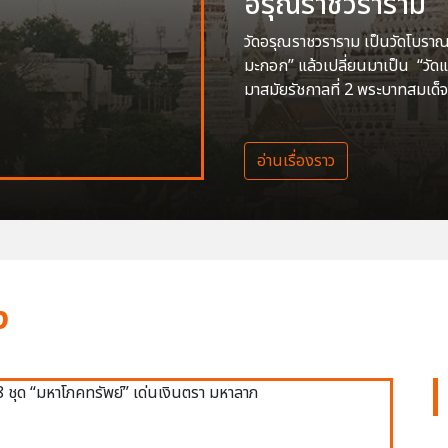
อรุณราชวราราม
วัดอรุณราชวราราม เป็นวัดโบราณสร
มะกอก” แล้วเปลี่ยนมาเป็น “วัด
มาสมัยรัชกาลที่ 2 พระบาทสมเด็จ
อ่านเรื่องราว
ง