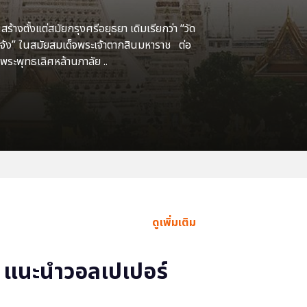
้างตั้งแต่สมัยกรุงศรีอยุธยา เดิมเรียกว่า “วัด
แจ้ง” ในสมัยสมเด็จพระเจ้าตากสินมหาราช ต่อ
พระพุทธเลิศหล้านภาลัย ..
ดูเพิ่มเติม
แนะนำวอลเปเปอร์