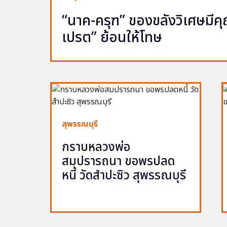
“นาค-ครุฑ” ของขลังวิเศษมีคุณ 
เปรต” ย้อนให้โทษ
สุพรรณบุรี
กราบหลวงพ่อ
สมปรารถนา ขอพรปลด
หนี้ วัดสำปะซิว สุพรรณบุรี