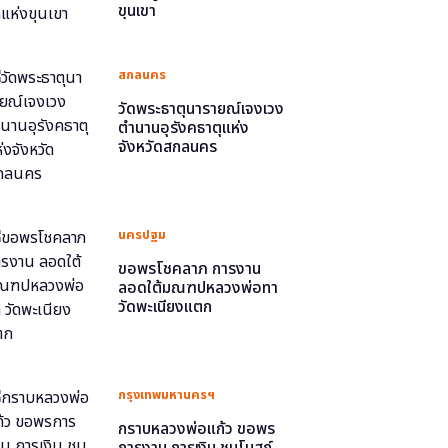
ขุนเขา
สกลนคร
วัดพระธาตุนารายณ์เจงเวง
ตำนานอุรังคธาตุแห่ง
จังหวัดสกลนคร
นครปฐม
ขอพรโชคลาภ การงาน
ลอดใต้มณฑปหลวงพ่อทา
วัดพะเนียงแตก
กรุงเทพมหานครฯ
กราบหลวงพ่อแก้ว ขอพร
การงาน การเงิน ชมโบสถ์