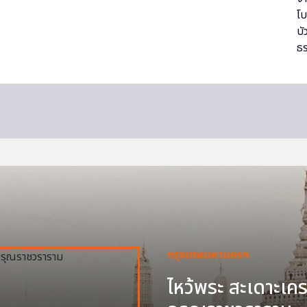
กรุงเทพมหานครฯ
ไหว้พระ สะเดาะเครา