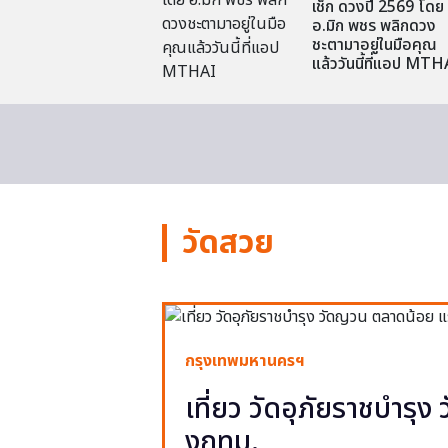
เช็ก ดวงปี 2569 โดย
อ.มิก พชร พลิกดวง
ชะตามาอยู่ในมือคุณ
แล้ววันนี้ที่แอป MTH
วัดสวย
กรุงเทพมหานครฯ
เที่ยว วัดอุภัยราชบำรุ
งกทม.